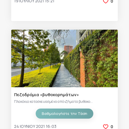
19 ΙΟΥΛΊΟΥ 2021 15:21
0
Πεζοδρόμια «βυθοκορημάτων»
Πλακάκια κατασκευασμένα από ιζήματα βυθοκο...
Βαθμολογήστε την Τάση
24 ΙΟΥΝΊΟΥ 2021 16:03
0