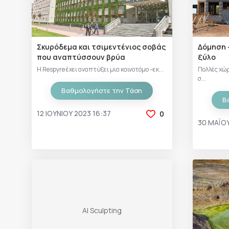
Σκυρόδεμα και τσιμεντένιος σοβάς
Δόμηση 
που αναπτύσσουν βρύα
ξύλο
Η Respyre έχει αναπτύξει μια καινοτόμο –εκ...
Πολλές χώρ
σ...
Βαθμολογήστε την Τάση
Β
12 ΙΟΥΝΊΟΥ 2023 16:37
0
30 ΜΑΪ́