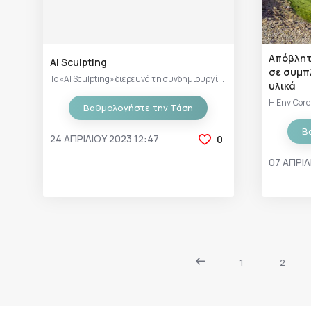
Απόβλητ
AI Sculpting
σε συμπ
Το «AI Sculpting» διερευνά τη συνδημιουργί...
υλικά
Η EnviCore 
Βαθμολογήστε την Τάση
Β
24 ΑΠΡΙΛΊΟΥ 2023 12:47
0
07 ΑΠΡΙΛ
1
2