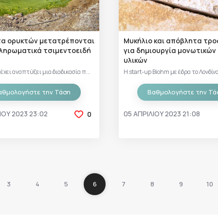
α ορυκτών μετατρέπονται
Μυκήλιο και απόβλητα τρ
ληρωματικά τσιμεντοειδή
για δημιουργία μονωτικών
υλικών
έχει αναπτύξει μια διαδικασία π...
Η start-up Biohm με έδρα το Λονδίνο,
αθμολογήστε την Τάση
Βαθμολογήστε την Τά
ΊΟΥ 2023 23:02
05 ΑΠΡΙΛΊΟΥ 2023 21:08
0
3
4
5
6
7
8
9
10