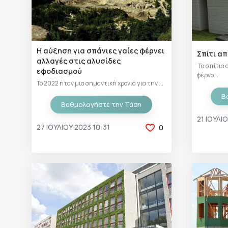
Η αύξηση για σπάνιες γαίες φέρνει
Σπίτι α
αλλαγές στις αλυσίδες
Τα σπίτια
εφοδιασμού
φέρνο...
Το 2022 ήταν μια σημαντική χρονιά για την ...
Β
Βαθμολογήστε την Τάση
21 ΙΟΥΛΊΟ
27 ΙΟΥΛΊΟΥ 2023 10:31
0