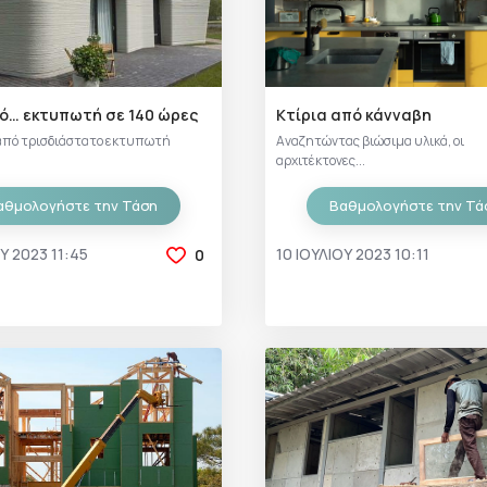
πό… εκτυπωτή σε 140 ώρες
Κτίρια από κάνναβη
 από τρισδιάστατο εκτυπωτή
Αναζητώντας βιώσιμα υλικά, οι
αρχιτέκτονες...
αθμολογήστε την Τάση
Βαθμολογήστε την Τά
Υ 2023 11:45
10 ΙΟΥΛΊΟΥ 2023 10:11
0