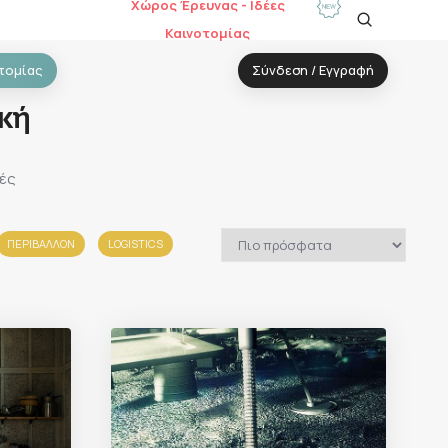
Χώρος Έρευνας - Ιδέες
Καινοτομίας
τομίας
Σύνδεση / Εγγραφή
κή
κές
ΠΕΡΙΒΑΛΛΟΝ
LOGISTICS