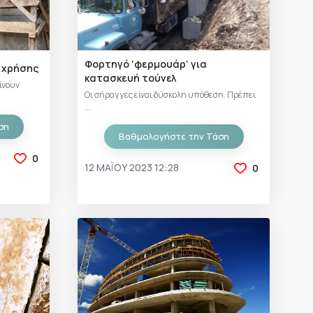
Φορτηγό ‘φερμουάρ’ για
 χρήσης
κατασκευή τούνελ
ίνουν
Οι σήραγγες είναι δύσκολη υπόθεση. Πρέπει
...
ση
Βαθμολογήστε την Τάση
0
12 ΜΑΪ́ΟΥ 2023 12:28
0