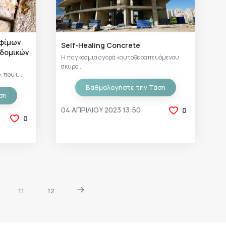
οφίμων
Self-Healing Concrete
 δομικών
Η παγκόσμια αγορά «αυτοθεραπευόμενου
σκυρο...
 που ι...
Βαθμολογήστε την Τάση
ση
04 ΑΠΡΙΛΊΟΥ 2023 13:50
0
0
11
12