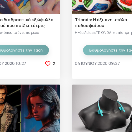
ο διαδραστικό εξώφυλλο
Trionda: Η έξυπνη μπάλα
ού που παίζει τέτρις
ποδοσφαίρου
χή όπου τα έντυπα μέσα
Η νέα Adidas TRIONDA, η επίσημη
..
...
αθμολογήστε την Τάση
Βαθμολογήστε την Τά
ΟΥ 2026 10:27
04 ΙΟΥΝΊΟΥ 2026 09:27
2