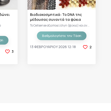
ιδώνει
Βιοδιακοσμητικά: Το DNA της
μέδουσας συναντά τα φύκια
α
Το Cellsense αξιοποιεί άλγη (φύκια) και αν...
Βαθμολογήστε την Τάση
ση
13 ΦΕΒΡΟΥΑΡΊΟΥ 2026 12:18
2
3