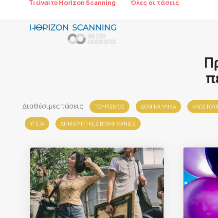
Όλες οι τάσεις
Τι είναι το Horizon Scanning
Π
π
Διαθέσιμες τάσεις
ΤΟΥΡΙΣΜΟΣ
ΔΟΜΙΚΑ ΥΛΙΚΑ
ΚΛΩΣΤΟΫΦ
ΥΓΕΙΑ
ΔΗΜΙΟΥΡΓΙΚΕΣ ΒΙΟΜΗΧΑΝΙΕΣ