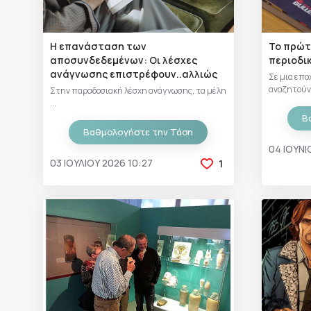
Η επανάσταση των
Το πρώτ
αποσυνδεδεμένων: Οι λέσχες
περιοδικ
ανάγνωσης επιστρέφουν..αλλιώς
Σε μια επο
αναζητούν.
Στην παραδοσιακή λέσχη ανάγνωσης, τα μέλη
...
Β
Βαθμολογήστε την Τάση
04 ΙΟΥΝΊ
03 ΙΟΥΛΊΟΥ 2026 10:27
1