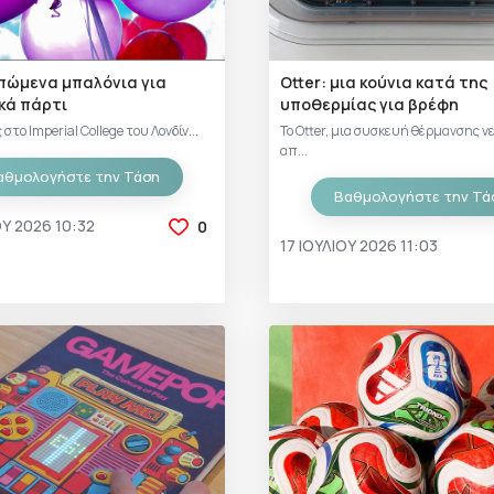
πώμενα μπαλόνια για
Οtter: μια κούνια κατά της
κά πάρτι
υποθερμίας για βρέφη
το Imperial College του Λονδίν...
Το Otter, μια συσκευή θέρμανσης ν
απ...
αθμολογήστε την Τάση
Βαθμολογήστε την Τά
ΟΥ 2026 10:32
0
17 ΙΟΥΛΊΟΥ 2026 11:03