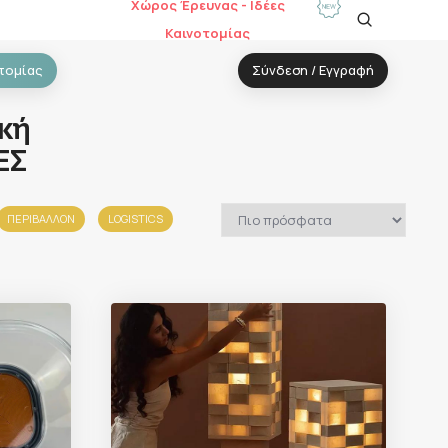
Χώρος Έρευνας - Ιδέες
Καινοτομίας
τομίας
Σύνδεση / Εγγραφή
κή
ΕΣ
ΠΕΡΙΒΑΛΛΟΝ
LOGISTICS