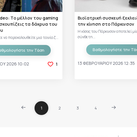
deo: Tο μέλλον του gaming
Βιοϊατρική συσκευή ξεκλε
 σκουπίζεις τα δάκρυα του
την κίνηση στο Πάρκινσον
ου
Η νόσος του Πάρκινσον αποτελεί μί
σύνθετη...
ε να παρακολουθείτε μια ταινία ζ...
Βαθμολογήστε την Τά
αθμολογήστε την Τάση
13 ΦΕΒΡΟΥΑΡΊΟΥ 2026 12:35
ΊΟΥ 2026 10:02
1
1
2
3
4