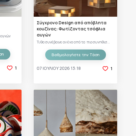
Σύγχρονο Design από απόβλητα
κουζίνας: Φωτίζοντας τσόφλια
αυγών
εογνών
Τι θα συνέβαινε αν ένα από τα πιο συνηθισ...
ση
Βαθμολογήστε την Τάση
1
07 ΙΟΥΛΊΟΥ 2026 13:18
1