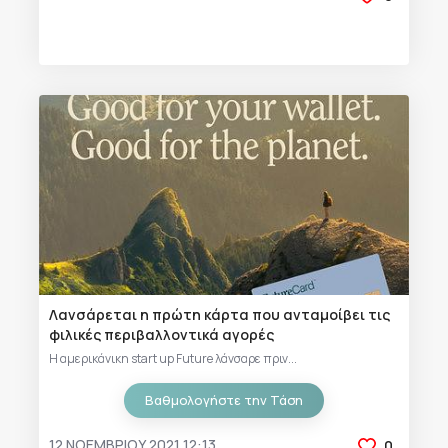
Λανσάρεται η πρώτη κάρτα που ανταμοίβει τις
φιλικές περιβαλλοντικά αγορές
Η αμερικάνικη start up Future λάνσαρε πριν...
Βαθμολογήστε την Τάση
12 ΝΟΕΜΒΡΊΟΥ 2021 12:13
0