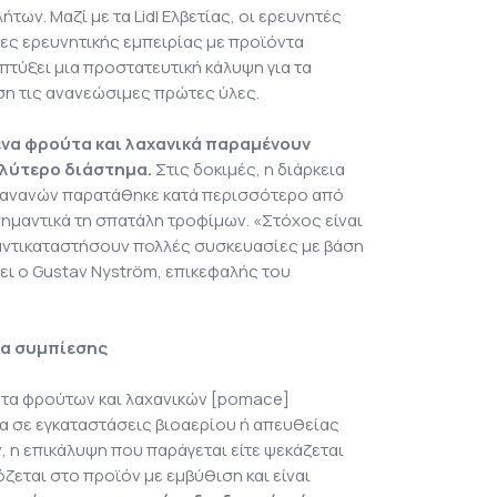
ων. Μαζί με τα Lidl Ελβετίας, οι ερευνητές
ες ερευνητικής εμπειρίας με προϊόντα
πτύξει μια προστατευτική κάλυψη για τα
άση τις ανανεώσιμες πρώτες ύλες.
να φρούτα και λαχανικά παραμένουν
αλύτερο διάστημα.
Στις δοκιμές, η διάρκεια
μπανανών παρατάθηκε κατά περισσότερο από
σημαντικά τη σπατάλη τροφίμων. «Στόχος είναι
 αντικαταστήσουν πολλές συσκευασίες με βάση
έει ο Gustav Nyström, επικεφαλής του
α συμπίεσης
ατα φρούτων και λαχανικών [pomace]
α σε εγκαταστάσεις βιοαερίου ή απευθείας
, η επικάλυψη που παράγεται είτε ψεκάζεται
ζεται στο προϊόν με εμβύθιση και είναι