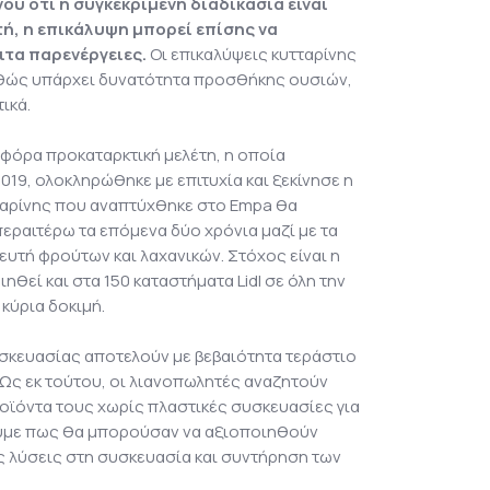
ου ότι η συγκεκριμένη διαδικασία είναι
ή, η επικάλυψη μπορεί επίσης να
ιτα παρενέργειες.
Οι επικαλύψεις κυτταρίνης
αθώς υπάρχει δυνατότητα προσθήκης ουσιών,
ικά.
οφόρα προκαταρκτική μελέτη, η οποία
2019, ολοκληρώθηκε με επιτυχία και ξεκίνησε η
τταρίνης που αναπτύχθηκε στο Empa θα
περαιτέρω τα επόμενα δύο χρόνια μαζί με τα
θευτή φρούτων και λαχανικών. Στόχος είναι η
ηθεί και στα 150 καταστήματα Lidl σε όλη την
 κύρια δοκιμή.
σκευασίας αποτελούν με βεβαιότητα τεράστιο
 Ως εκ τούτου, οι λιανοπωλητές αναζητούν
οϊόντα τους χωρίς πλαστικές συσκευασίες για
ούμε πως θα μπορούσαν να αξιοποιηθούν
ες λύσεις στη συσκευασία και συντήρηση των