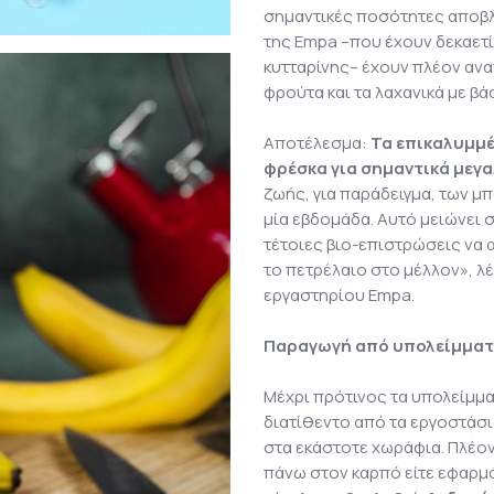
σημαντικές ποσότητες αποβλήτ
της Empa –που έχουν δεκαετί
κυτταρίνης– έχουν πλέον ανα
φρούτα και τα λαχανικά με β
Αποτέλεσμα:
Τα επικαλυμμέ
φρέσκα για σημαντικά μεγ
ζωής, για παράδειγμα, των 
μία εβδομάδα. Αυτό μειώνει 
τέτοιες βιο-επιστρώσεις να
το πετρέλαιο στο μέλλον», λ
εργαστηρίου Empa.
Παραγωγή από υπολείμματ
Μέχρι πρότινος τα υπολείμμ
διατίθεντο από τα εργοστάσι
στα εκάστοτε χωράφια. Πλέον
πάνω στον καρπό είτε εφαρμό