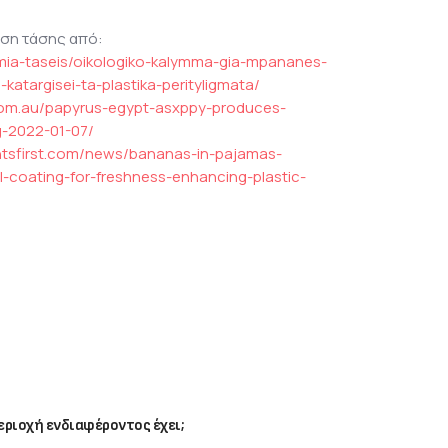
υση τάσης από:
omia-taseis/oikologiko-kalymma-gia-mpananes-
katargisei-ta-plastika-perityligmata/
.com.au/papyrus-egypt-asxppy-produces-
g-2022-01-07/
ntsfirst.com/news/bananas-in-pajamas-
l-coating-for-freshness-enhancing-plastic-
ριοχή ενδιαφέροντος έχει;