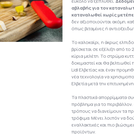
εύκολο να ξεπλυθεί.
Δεδομέν
αβλαβής για τον καταναλωτ
καταναλωθεί χωρίς μετέπε
δεν αξιοποιούνται ακόμη, κ
όπως βιταμίνες ή αντιοξειδωτ
Το καλοκαίρι, η άκρως ελπιδ
βρίσκεται σε εξέλιξη από το 
κύρια μελέτη. Το στρώμα κυ
δοκιμαστεί και θα βελτιωθεί 
Lidl Ελβετίας και έναν προμη
νέα τεχνολογία να χρησιμοποι
Ελβετία μετά την επιτυχημένη
Τα πλαστικά απορρίμματα συ
πρόβλημα για το περιβάλλον.
τρόπους να διανείμουν τα πρ
τρόφιμα. Μένει λοιπόν να δ
εναλλακτικές και πιο βιώσιμ
προϊόντων.