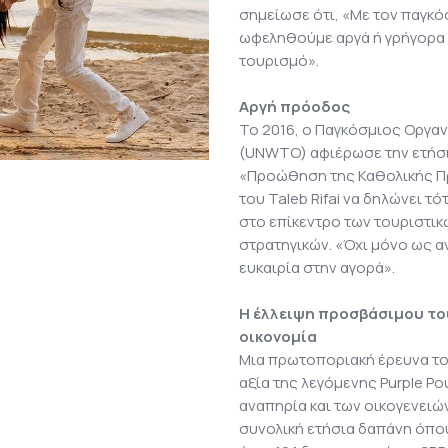
σημείωσε ότι, «Με τον παγκό
ωφεληθούμε αργά ή γρήγορα 
τουρισμό».
Αργή πρόοδος
Το 2016, ο Παγκόσμιος Οργ
(UNWTO) αφιέρωσε την ετήσ
«Προώθηση της Καθολικής Πρ
του Taleb Rifai να δηλώνει τ
στο επίκεντρο των τουριστικ
στρατηγικών. «Όχι μόνο ως α
ευκαιρία στην αγορά».
Η έλλειψη προσβάσιμου το
οικονομία
Μια πρωτοποριακή έρευνα του
αξία της λεγόμενης Purple P
αναπηρία και των οικογενειώ
συνολική ετήσια δαπάνη όπο