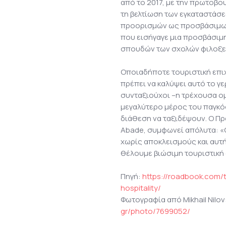
από το 2017, με την πρωτοβου
τη βελτίωση των εγκαταστάσ
προορισμών ως προσβάσιμων.
που εισήγαγε μια προσβάσιμ
σπουδών των σχολών φιλοξεν
Οποιαδήποτε τουριστική επι
πρέπει να καλύψει αυτό το γ
συνταξιούχοι –η τρέχουσα ο
μεγαλύτερο μέρος του παγκό
διάθεση να ταξιδέψουν. Ο Πρ
Abade, συμφωνεί απόλυτα: «Ο
χωρίς αποκλεισμούς και αυτή 
θέλουμε βιώσιμη τουριστική 
Πηγή:
https://roadbook.com/t
hospitality/
Φωτογραφία από Mikhail Nilov
gr/photo/7699052/