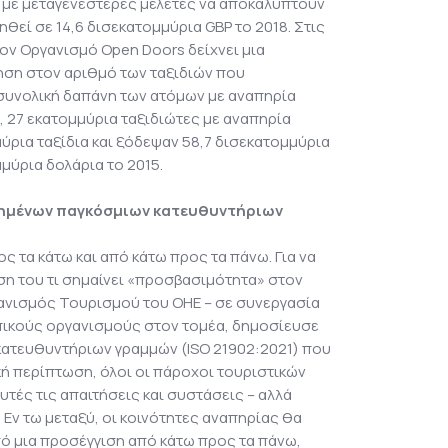
P. με μεταγενέστερες μελέτες να αποκαλύπτουν
ηθεί σε 14,6 δισεκατομμύρια GBP το 2018. Στις
τον Οργανισμό Open Doors δείχνει μια
ση στον αριθμό των ταξιδιών που
συνολική δαπάνη των ατόμων με αναπηρία
, 27 εκατομμύρια ταξιδιώτες με αναπηρία
ρια ταξίδια και ξόδεψαν 58,7 δισεκατομμύρια
μύρια δολάρια το 2015.
ημένων παγκόσμιων κατευθυντήριων
ος τα κάτω και από κάτω προς τα πάνω. Για να
ση του τι σημαίνει «προσβασιμότητα» στον
ανισμός Τουρισμού του ΟΗΕ – σε συνεργασία
ικούς οργανισμούς στον τομέα, δημοσίευσε
ατευθυντήριων γραμμών (ISO 21902:2021) που
κή περίπτωση, όλοι οι πάροχοι τουριστικών
ές τις απαιτήσεις και συστάσεις – αλλά
. Εν τω μεταξύ, οι κοινότητες αναπηρίας θα
ό μια προσέγγιση από κάτω προς τα πάνω,