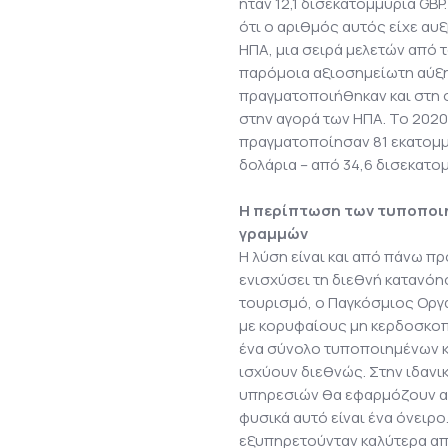
ήταν 12,1 δισεκατομμύρια GB
ότι ο αριθμός αυτός είχε αυξ
ΗΠΑ, μια σειρά μελετών από 
παρόμοια αξιοσημείωτη αύξη
πραγματοποιήθηκαν και στη 
στην αγορά των ΗΠΑ. Το 2020
πραγματοποίησαν 81 εκατομμύ
δολάρια – από 34,6 δισεκατομ
Η περίπτωση των τυποποι
γραμμών
Η λύση είναι και από πάνω πρ
ενισχύσει τη διεθνή κατανόη
τουρισμό, ο Παγκόσμιος Οργ
με κορυφαίους μη κερδοσκοπ
ένα σύνολο τυποποιημένων κ
ισχύουν διεθνώς. Στην ιδανι
υπηρεσιών θα εφαρμόζουν αυτ
φυσικά αυτό είναι ένα όνειρο
εξυπηρετούνταν καλύτερα απ