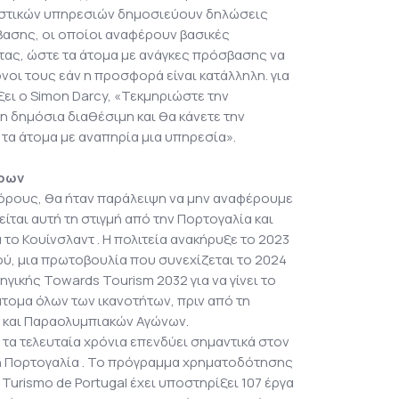
ιστικών υπηρεσιών δημοσιεύουν δηλώσεις
ασης, οι οποίοι αναφέρουν βασικές
ς, ώστε τα άτομα με ανάγκες πρόσβασης να
ι τους εάν η προσφορά είναι κατάλληλη. για
ει ο Simon Darcy, «Τεκμηριώστε την
η δημόσια διαθέσιμη και θα κάνετε την
 τα άτομα με αναπηρία μια υπηρεσία».
ρων
ρους, θα ήταν παράλειψη να μην αναφέρουμε
ίται αυτή τη στιγμή από την Πορτογαλία και
α το Κουίνσλαντ . Η πολιτεία ανακήρυξε το 2023
, μια πρωτοβουλία που συνεχίζεται το 2024
ηγικής Towards Tourism 2032 για να γίνει το
τομα όλων των ικανοτήτων, πριν από τη
 και Παραολυμπιακών Αγώνων.
α τελευταία χρόνια επενδύει σημαντικά στον
η Πορτογαλία . Το πρόγραμμα χρηματοδότησης
urismo de Portugal έχει υποστηρίξει 107 έργα