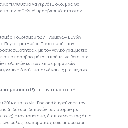
σμιο πληθυσμό να γερνάει, όλοι μας θα
από την καθολική προσβασιμότητα στον
ανισμός Τουρισμού των Ηνωμένων Εθνών
ια Παγκόσμια Ημέρα Τουρισμού στην
οσβασιμότητας», με τον γενικό γραμματέα
ότε ότι η προσβασιμότητα πρέπει να βρίσκεται
ών πολιτικών και των επιχειρηματικών
νθρώπινο δικαίωμα, αλλά και ως μια μεγάλη
υρισμού κοστίζει στην τουριστική
 2014 από το VisitEngland διερεύνησε την
ound (η δύναμη δαπανών των ατόμων με
ν τους) στον τουρισμό, διαπιστώνοντας ότι η
υ ένα μέλος του κόμματος είχε απομείωση