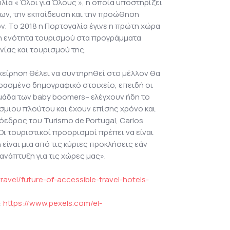
λία « Όλοι για Όλους », η οποία υποστηρίζει
εων, την εκπαίδευση και την προώθηση
 Το 2018 η Πορτογαλία έγινε η πρώτη χώρα
η ενότητα τουρισμού στα προγράμματα
ίας και τουρισμού της.
χείρηση θέλει να συντηρηθεί στο μέλλον θα
ερασμένο δημογραφικό στοιχείο, επειδή οι
μάδα των baby boomers– ελέγχουν ήδη το
σμιου πλούτου και έχουν επίσης χρόνο και
όεδρος του Turismo de Portugal, Carlos
ι τουριστικοί προορισμοί πρέπει να είναι
είναι μια από τις κύριες προκλήσεις εάν
ανάπτυξη για τις χώρες μας».
ravel/future-of-accessible-travel-hotels-
:
https://www.pexels.com/el-