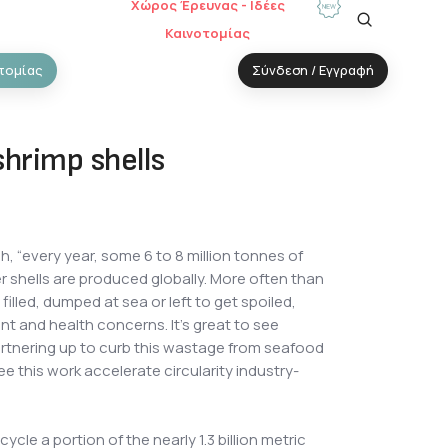
Χώρος Έρευνας - Ιδέες
Καινοτομίας
τομίας
Σύνδεση / Εγγραφή
shrimp shells
, “every year, some 6 to 8 million tonnes of
r shells are produced globally. More often than
 filled, dumped at sea or left to get spoiled,
nt and health concerns. It’s great to see
artnering up to curb this wastage from seafood
 this work accelerate circularity industry-
ycle a portion of the nearly 1.3 billion metric