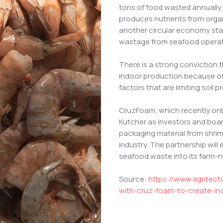
tons of food wasted annuall
produces nutrients from organ
another circular economy sta
wastage from seafood opera
There is a strong conviction 
indoor production because of 
factors that are limiting soil 
CruzFoam, which recently on
Kutcher as investors and boa
packaging material from shrim
industry. The partnership will
seafood waste into its farm-n
Source:
https://www.agritec
with-cruz-foam-to-create-in