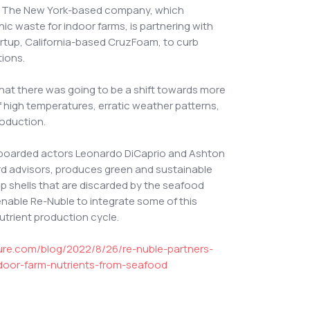
y. The New York-based company, which
ic waste for indoor farms, is partnering with
rtup, California-based CruzFoam, to curb
tions.
that there was going to be a shift towards more
high temperatures, erratic weather patterns,
production.
boarded actors Leonardo DiCaprio and Ashton
rd advisors, produces green and sustainable
p shells that are discarded by the seafood
 enable Re-Nuble to integrate some of this
utrient production cycle.
ture.com/blog/2022/8/26/re-nuble-partners-
door-farm-nutrients-from-seafood