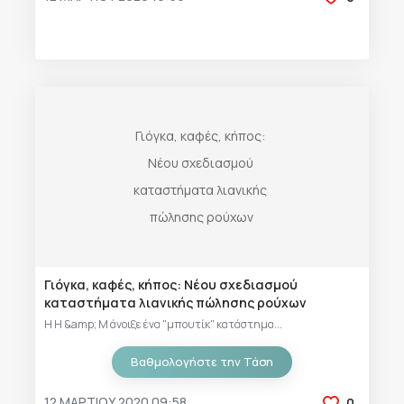
Γιόγκα, καφές, κήπος: Νέου σχεδιασμού
καταστήματα λιανικής πώλησης ρούχων
Η H &amp; M άνοιξε ένα "μπουτίκ" κατάστημα...
Βαθμολογήστε την Τάση
12 ΜΑΡΤΊΟΥ 2020 09:58
0