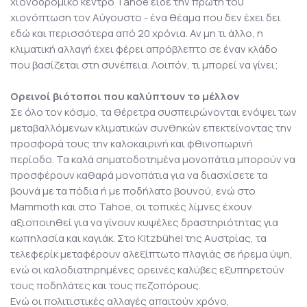
χιονοδρομικό κέντρο Tahoe είδε την πρώτη του
χιονόπτωση τον Αύγουστο - ένα θέαμα που δεν έχει δει
εδώ και περισσότερα από 20 χρόνια. Αν μη τι άλλο, η
κλιματική αλλαγή έχει φέρει απρόβλεπτο σε έναν κλάδο
που βασίζεται στη συνέπεια. Λοιπόν, τι μπορεί να γίνει;
Ορεινοί βιότοποι που καλύπτουν το μέλλον
Σε όλο τον κόσμο, τα θέρετρα συσπειρώνονται ενόψει των
μεταβαλλόμενων κλιματικών συνθηκών επεκτείνοντας την
προσφορά τους την καλοκαιρινή και φθινοπωρινή
περίοδο. Τα καλά σηματοδοτημένα μονοπάτια μπορούν να
προσφέρουν καθαρά μονοπάτια για να διασχίσετε τα
βουνά με τα πόδια ή με ποδήλατο βουνού, ενώ στο
Mammoth και στο Tahoe, οι τοπικές λίμνες έχουν
αξιοποιηθεί για να γίνουν κυψέλες δραστηριότητας για
κωπηλασία και καγιάκ. Στο Kitzbühel της Αυστρίας, τα
τελεφερίκ μεταφέρουν αλεξίπτωτο πλαγιάς σε ήρεμα ύψη,
ενώ οι καλοδιατηρημένες ορεινές καλύβες εξυπηρετούν
τους ποδηλάτες και τους πεζοπόρους.
Ενώ οι πολιτιστικές αλλαγές απαιτούν χρόνο,