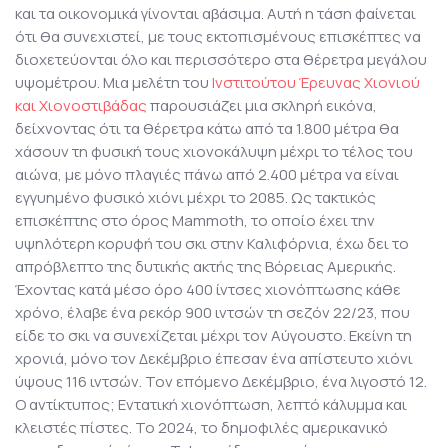
και τα οικονομικά γίνονται αβάσιμα. Αυτή η τάση φαίνεται
ότι θα συνεχιστεί, με τους εκτοπισμένους επισκέπτες να
διοχετεύονται όλο και περισσότερο στα θέρετρα μεγάλου
υψομέτρου. Μια μελέτη του
Ινστιτούτου Έρευνας Χιονιού
και Χιονοστιβάδας
παρουσιάζει μια σκληρή εικόνα,
δείχνοντας ότι τα θέρετρα κάτω από τα 1.800 μέτρα θα
χάσουν τη φυσική τους χιονοκάλυψη μέχρι το τέλος του
αιώνα, με μόνο πλαγιές πάνω από 2.400 μέτρα να είναι
εγγυημένο φυσικό χιόνι μέχρι το 2085. Ως τακτικός
επισκέπτης στο όρος Mammoth, το οποίο έχει την
υψηλότερη κορυφή του σκι στην Καλιφόρνια, έχω δει το
απρόβλεπτο της δυτικής ακτής της Βόρειας Αμερικής.
Έχοντας κατά μέσο όρο 400 ίντσες χιονόπτωσης κάθε
χρόνο, έλαβε ένα ρεκόρ 900 ιντσών τη σεζόν 22/23, που
είδε το σκι να συνεχίζεται μέχρι τον Αύγουστο. Εκείνη τη
χρονιά, μόνο τον Δεκέμβριο έπεσαν ένα απίστευτο χιόνι
ύψους 116 ιντσών. Τον επόμενο Δεκέμβριο, ένα λιγοστό 12.
Ο αντίκτυπος; Εντατική χιονόπτωση, λεπτό κάλυμμα και
κλειστές πίστες. Το 2024, το δημοφιλές αμερικανικό