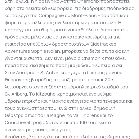
Στη Γαλλία, η ή ορεινή κοινότητα Chamonix πρωτοστατεί
χάρη στα ηλεκτρικά λεωφορεία, τις διαδρομές ποδηλασίας
και το έργο της Compagnie du Mont-Blanc – του τοπικού
φορέα εκμετάλλευσης ανελκυστήρων με αποστολή. Η
προσέγγιση του θερέτρου είναι καθ' όλη τη διάρκεια του
χρόνου και, μιλώντας με την κάτοικο και ιδρύτρια της
εταιρείας υπαίθριων δραστηριοτήτων Sidetracked
Adventures Sophie Nolan, μπορείτε να δείτε ότι τα οφέλη
γίνονται αισθητά. Δεν είναι μόνο ο Chamonix που κάνει
πρωτοποριακά βήματα προς μια βιώσιμη εμπειρία σκι.
Στην Αυστρία, η St Anton εισήγαγε τη δική της μονάδα
θέρμανσης βιομάζας και, μαζί με τις Lech και Zürs,
λειτουργεί στον ανεξάρτητο υδροηλεκτρικό σταθμό του
Ski Arlberg. Το Kitzbühel χρησιμοποιεί ένα μείγμα
υδροηλεκτρικής και ηλιακής ενέργειας για τα τελεφερίκ και
τους ανελκυστήρες του, ενώ στη Γαλλία, δημοφιλή
θέρετρα όπως το La Plagne, το Val Thorens και το
Courchevel τροφοδοτούνται από 100 τοις εκατό
ανανεώσιμες πηγές ενέργειας.
Ακούγεται, λοιπόν, ότι σε αυτό το πλαίσιο της κλιματικής