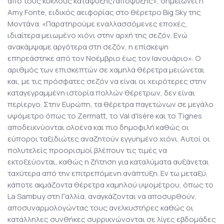
από τους κύκλους κατάψυξης/απόψυξης», σημειώνει η
Amy Fonte, ειδικός αειφορίας στο θέρετρο Big Sky της
Μοντάνα. «Παρατηρούμε εναλλασσόμενες εποχές,
ιδιαίτερα μειωμένο χιόνι στην αρχή της σεζόν. Ενώ
ανακάμψαμε αργότερα στη σεζόν, η επίσκεψη
επηρεάστηκε από τον Νοέμβριο έως τον Ιανουάριο». Ο
αριθμός των επισκεπτών σε χαμηλά θέρετρα μειώνεται
και, με τις πρόσφατες σεζόν να είναι οι χειρότερες στην
καταγεγραμμένη ιστορία πολλών θέρετρων, δεν είναι
περίεργο. Στην Ευρώπη, τα θέρετρα παγετώνων σε μεγάλο
υψόμετρο όπως το Zermatt, το Val d'Isère και το Tignes
αποδεικνύονται ολοένα και πιο δημοφιλή καθώς οι
εύποροι ταξιδιώτες αναζητούν εγγυημένο χιόνι. Αυτοί οι
πολυτελείς προορισμοί βλέπουν τις τιμές να
εκτοξεύονται, καθώς η ζήτηση για καταλύματα αυξάνεται
ταχύτερα από την επιτρεπόμενη ανάπτυξη. Εν τω μεταξύ,
κάποτε ακμάζοντα θέρετρα χαμηλού υψομέτρου, όπως το
La Sambuy στη Γαλλία, αναγκάζονται να αποσυρθούν,
αποσυναρμολογώντας τους ανελκυστήρες καθώς οι
κατάλληλες συνθήκες συρρικνώνονται σε λίγες εβδομάδες