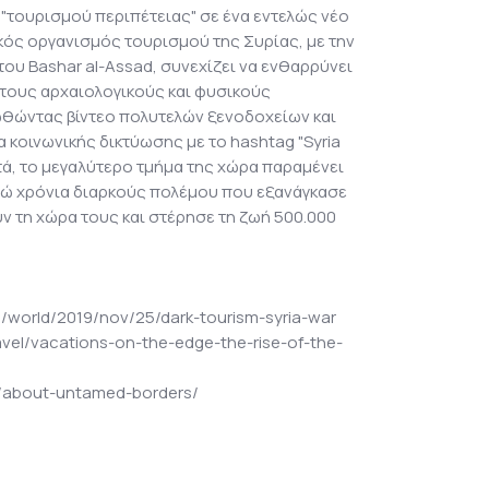
 "τουρισμού περιπέτειας" σε ένα εντελώς νέο
ός οργανισμός τουρισμού της Συρίας, με την
ου Bashar al-Assad, συνεχίζει να ενθαρρύνει
 τους αρχαιολογικούς και φυσικούς
θώντας βίντεο πολυτελών ξενοδοχείων και
 κοινωνικής δικτύωσης με το hashtag "Syria
αυτά, το μεγαλύτερο τμήμα της χώρα παραμένει
τώ χρόνια διαρκούς πολέμου που εξανάγκασε
ν τη χώρα τους και στέρησε τη ζωή 500.000
/world/2019/nov/25/dark-tourism-syria-war
vel/vacations-on-the-edge-the-rise-of-the-
/about-untamed-borders/