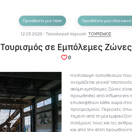
Προσθέστε μια τάση
Προσθέστε μια ιδέα καινο
12.03.2020 ⋅ Τεχνολογική περιοχή:
ΤΟΥΡΙΣΜΟΣ
Τουρισμός σε Εμπόλεμες Ζώνες
0
Η επίσκεψη τοποθεσιών που 
ονομάζεται γενικά "σκοτεινός
ακόμη εμπόλεμες ζώνες είναι
προωθηθεί από influencers 
επισκεφθούν κάθε χώρα στο
προορισμούς. Περιοχές όπως 
Υεμένη από τη μία εμφανίζον
πολέμους τους και τις ανθρω
και από την άλλη προωθούντ