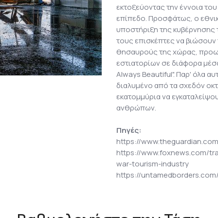
εκτοξεύοντας την έννοια του
επίπεδο. Προσφάτως, ο εθνικ
υποστήριξη της κυβέρνησης τ
τους επισκέπτες να βιώσουν
θησαυρούς της χώρας, προω
εστιατορίων σε διάφορα μέσα
Always Beautiful". Παρ' όλα 
διαλυμένο από τα σχεδόν οκ
εκατομμύρια να εγκαταλείψου
ανθρώπων.
Πηγές:
https://www.theguardian.com
https://www.foxnews.com/tra
war-tourism-industry
https://untamedborders.com