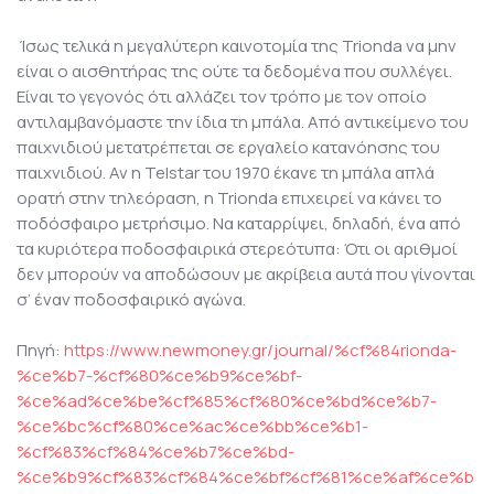
Ίσως τελικά η μεγαλύτερη καινοτομία της Trionda να μην
είναι ο αισθητήρας της ούτε τα δεδομένα που συλλέγει.
Είναι το γεγονός ότι αλλάζει τον τρόπο με τον οποίο
αντιλαμβανόμαστε την ίδια τη μπάλα. Από αντικείμενο του
παιχνιδιού μετατρέπεται σε εργαλείο κατανόησης του
παιχνιδιού. Αν η Telstar του 1970 έκανε τη μπάλα απλά
ορατή στην τηλεόραση, η Trionda επιχειρεί να κάνει το
ποδόσφαιρο μετρήσιμο. Να καταρρίψει, δηλαδή, ένα από
τα κυριότερα ποδοσφαιρικά στερεότυπα: Ότι οι αριθμοί
δεν μπορούν να αποδώσουν με ακρίβεια αυτά που γίνονται
σ’ έναν ποδοσφαιρικό αγώνα.
Πηγή:
https://www.newmoney.gr/journal/%cf%84rionda-
%ce%b7-%cf%80%ce%b9%ce%bf-
%ce%ad%ce%be%cf%85%cf%80%ce%bd%ce%b7-
%ce%bc%cf%80%ce%ac%ce%bb%ce%b1-
%cf%83%cf%84%ce%b7%ce%bd-
%ce%b9%cf%83%cf%84%ce%bf%cf%81%ce%af%ce%b