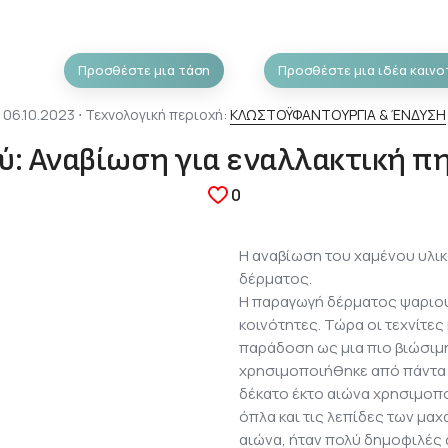
Προσθέστε μια τάση
Προσθέστε μια ιδέα καινο
06.10.2023 ⋅ Τεχνολογική περιοχή:
ΚΛΩΣΤΟΫΦΑΝΤΟΥΡΓΙΑ & ΈΝΔΥΣΗ
ύ: Αναβίωση για εναλλακτική π
0
Η αναβίωση του χαμένου υλι
δέρματος.
Η παραγωγή δέρματος ψαριού 
κοινότητες. Τώρα οι τεχνίτες
παράδοση ως μια πιο βιώσιμη
χρησιμοποιήθηκε από πάντα κ
δέκατο έκτο αιώνα χρησιμοπο
όπλα και τις λεπίδες των μαχ
αιώνα, ήταν πολύ δημοφιλές 