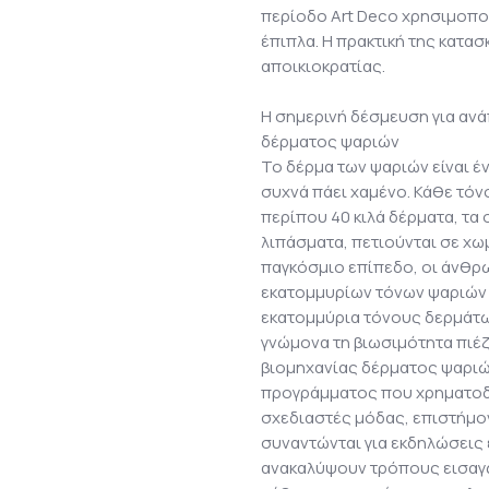
περίοδο Art Deco χρησιμοποι
έπιπλα. Η πρακτική της κατ
αποικιοκρατίας.
Η σημερινή δέσμευση για αν
δέρματος ψαριών
Το δέρμα των ψαριών είναι 
συχνά πάει χαμένο. Κάθε τόν
περίπου 40 κιλά δέρματα, τα
λιπάσματα, πετιούνται σε χω
παγκόσμιο επίπεδο, οι άνθρ
εκατομμυρίων τόνων ψαριών 
εκατομμύρια τόνους δερμάτω
γνώμονα τη βιωσιμότητα πιέ
βιομηχανίας δέρματος ψαριών
προγράμματος που χρηματοδο
σχεδιαστές μόδας, επιστήμον
συναντώνται για εκδηλώσεις 
ανακαλύψουν τρόπους εισαγω