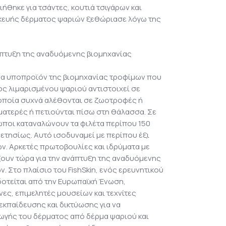
ήθηκε για τσάντες, κουτιά τσιγάρων και
ασκευής δέρματος ψαριών ξεθώριασε λόγω της
άπτυξη της αναδυόμενης βιομηχανίας
ένα υποπροϊόν της βιομηχανίας τροφίμων που
ος λιμαρισμένου ψαριού αντιστοιχεί σε
 οποία συχνά αλέθονται σε ζωοτροφές ή
ματερές ή πετιούνται πίσω στη θάλασσα. Σε
ωποι καταναλώνουν τα φιλέτα περίπου 150
ετησίως. Αυτό ισοδυναμεί με περίπου έξι
ν. Αρκετές πρωτοβουλίες και ιδρύματα με
ζουν τώρα για την ανάπτυξη της αναδυόμενης
. Στο πλαίσιο του FishSkin, ενός ερευνητικού
τείται από την Ευρωπαϊκή Ένωση,
ες, επιμελητές μουσείων και τεχνίτες
εκπαίδευσης και δικτύωσης για να
γής του δέρματος από δέρμα ψαριού και