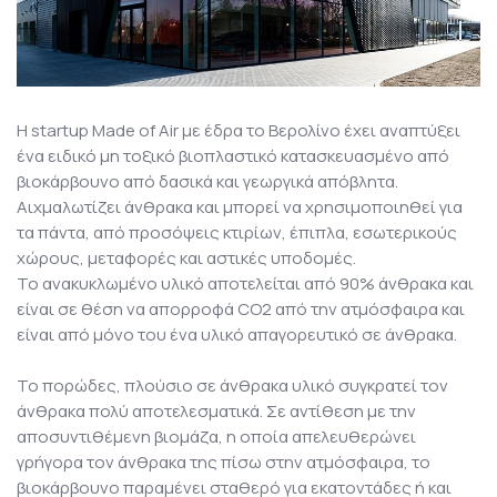
Η startup Made of Air με έδρα το Βερολίνο έχει αναπτύξει
ένα ειδικό μη τοξικό βιοπλαστικό κατασκευασμένο από
βιοκάρβουνο από δασικά και γεωργικά απόβλητα.
Αιχμαλωτίζει άνθρακα και μπορεί να χρησιμοποιηθεί για
τα πάντα, από προσόψεις κτιρίων, έπιπλα, εσωτερικούς
χώρους, μεταφορές και αστικές υποδομές.
Το ανακυκλωμένο υλικό αποτελείται από 90% άνθρακα και
είναι σε θέση να απορροφά CO2 από την ατμόσφαιρα και
είναι από μόνο του ένα υλικό απαγορευτικό σε άνθρακα.
Το πορώδες, πλούσιο σε άνθρακα υλικό συγκρατεί τον
άνθρακα πολύ αποτελεσματικά. Σε αντίθεση με την
αποσυντιθέμενη βιομάζα, η οποία απελευθερώνει
γρήγορα τον άνθρακα της πίσω στην ατμόσφαιρα, το
βιοκάρβουνο παραμένει σταθερό για εκατοντάδες ή και