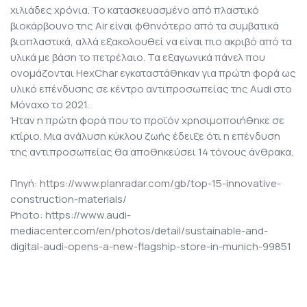
χιλιάδες χρόνια. Το κατασκευασμένο από πλαστικό
βιοκάρβουνο της Air είναι φθηνότερο από τα συμβατικά
βιοπλαστικά, αλλά εξακολουθεί να είναι πιο ακριβό από τα
υλικά με βάση το πετρέλαιο. Τα εξαγωνικά πάνελ που
ονομάζονται HexChar εγκαταστάθηκαν για πρώτη φορά ως
υλικό επένδυσης σε κέντρο αντιπροσωπείας της Audi στο
Μόναχο το 2021.
Ήταν η πρώτη φορά που το προϊόν χρησιμοποιήθηκε σε
κτίριο. Μια ανάλυση κύκλου ζωής έδειξε ότι η επένδυση
της αντιπροσωπείας θα αποθηκεύσει 14 τόνους άνθρακα.
Πηγή: https://www.planradar.com/gb/top-15-innovative-
construction-materials/
Photo: https://www.audi-
mediacenter.com/en/photos/detail/sustainable-and-
digital-audi-opens-a-new-flagship-store-in-munich-99851