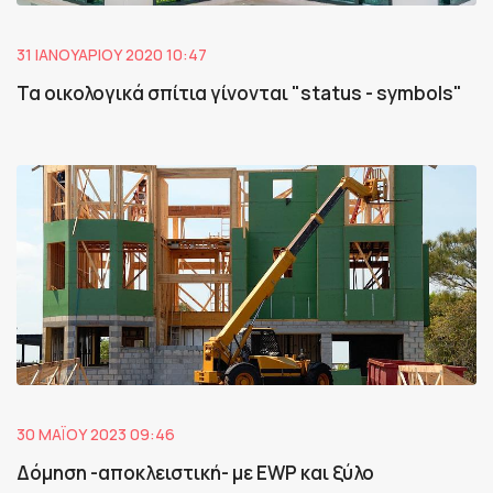
31 ΙΑΝΟΥΑΡΊΟΥ 2020 10:47
Τα οικολογικά σπίτια γίνονται "status - symbols"
30 ΜΑΪ́ΟΥ 2023 09:46
Δόμηση -αποκλειστική- με EWP και ξύλο