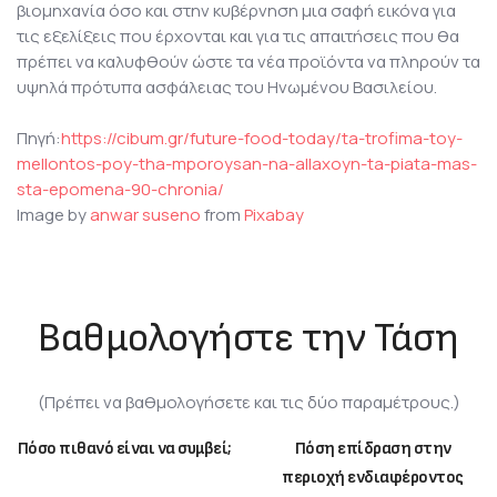
βιομηχανία όσο και στην κυβέρνηση μια σαφή εικόνα για
τις εξελίξεις που έρχονται και για τις απαιτήσεις που θα
πρέπει να καλυφθούν ώστε τα νέα προϊόντα να πληρούν τα
υψηλά πρότυπα ασφάλειας του Ηνωμένου Βασιλείου.
Πηγή:
https://cibum.gr/future-food-today/ta-trofima-toy-
mellontos-poy-tha-mporoysan-na-allaxoyn-ta-piata-mas-
sta-epomena-90-chronia/
Image by
anwar suseno
from
Pixabay
Βαθμολογήστε την Τάση
(Πρέπει να βαθμολογήσετε και τις δύο παραμέτρους.)
Πόσο πιθανό είναι να συμβεί;
Πόση επίδραση στην
περιοχή ενδιαφέροντος