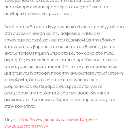
τους βοηθά να σχεδιάζουν την ημέρα τους πιο
αποτελεσματικά και προσφέρει στους ασθενείς το
αίσθημα ότι δεν είναι μόνοι τους.
Αυτό που καθιστά το ivvy μοναδικό είναι η προσέγγισή του
στη συνολική άνεση και την ασφάλεια, καθώς ο
εργονομικός σχεδιασμός του εξασφαλίζει την ιδανική
κατανομή του βάρους στο σώμα του ασθενούς, με την
αντλία τοποθετημένη μπροστά και τον ασκό στο πίσω
μέρος. Ως ένα αναδυόμενο ιατρικό προϊόν που στοχεύει
στην αγορά με πιστοποίηση CE, το ivvy αντιπροσωπεύει
μια σημαντική στροφή προς την ανθρωποκεντρική ιατρική
τεχνολογία, όπου η ψηφιακή διασύνδεση και ο
βιομηχανικός σχεδιασμός συνεργάζονται για να
βελτιώσουν την ποιότητα ζωής των ασθενών και να
μειώσουν το λειτουργικό βάρος των υπηρεσιών υγείας
στην κοινότητα.
Πηγή:
https://www.jamesdysonaward.org/en-
US/2022/project/ivvy