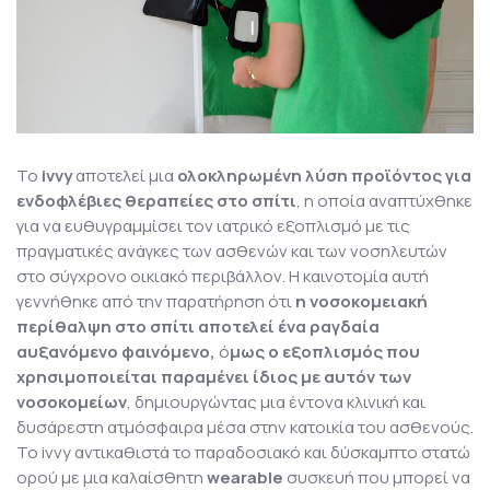
Το
ivvy
αποτελεί μια
ολοκληρωμένη λύση προϊόντος για
ενδοφλέβιες θεραπείες στο σπίτι
, η οποία αναπτύχθηκε
για να ευθυγραμμίσει τον ιατρικό εξοπλισμό με τις
πραγματικές ανάγκες των ασθενών και των νοσηλευτών
στο σύγχρονο οικιακό περιβάλλον. Η καινοτομία αυτή
γεννήθηκε από την παρατήρηση ότι
η νοσοκομειακή
περίθαλψη στο σπίτι αποτελεί ένα ραγδαία
αυξανόμενο φαινόμενο,
ό
μως ο εξοπλισμός που
χρησιμοποιείται παραμένει ίδιος με αυτόν των
νοσοκομείων
, δημιουργώντας μια έντονα κλινική και
δυσάρεστη ατμόσφαιρα μέσα στην κατοικία του ασθενούς.
Το ivvy αντικαθιστά το παραδοσιακό και δύσκαμπτο στατώ
ορού με μια καλαίσθητη
wearable
συσκευή που μπορεί να