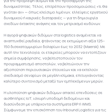
για την πρόβλεψη αιχμών και την προσαρμογή της
δυναμικότητας. Τέλος, επιτρέπουν προσομοιώσεις «τι θα
γινόταν αν» — όπως κλείσιμο λιμένων, ελλείψεις εργατικού
δυναμικού ή καιρικές διαταραχές — για τη δημιουργία
σχεδίων έκτακτης ανάγκης και τον μετριασμό κινδύνων.
Η αγορά ψηφιακών διδύμων στα logistics αναμένεται να
αναπτυχθεί ραγδαία, φτάνοντας σε εκτιμώμενη αξία 125–
150 δισεκατομμυρίων δολαρίων έως το 2032 (
Maersk
). Με
αυτή την τεχνολογία, οι εταιρείες μπορούν να εντοπίζουν
σημεία συμφόρησης, να βελτιστοποιούν τον
προγραμματισμό αποστολών, να βελτιώνουν την
αξιοποίηση περιουσιακών στοιχείων και να εκτελούν
σχεδιασμό σεναρίων σε μεγάλη κλίμακα, επιτυγχάνοντας
καλύτερο συντονισμό μεταξύ των εμπλεκόμενων μερών.
Η υλοποίηση ψηφιακών διδύμων απαιτεί επενδύσεις σε
αισθητήρες IoT, ισχυρή υποδομή δεδομένων και
διασύνδεση με υπάρχοντα συστήματα ERP ή WMS.
Σύμφωνα με την επισκόπηση του
Inbound Logistics
για τις