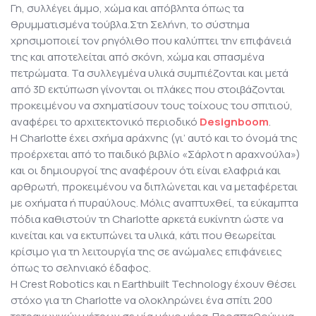
Γη, συλλέγει άμμο, χώμα και απόβλητα όπως τα
θρυμματισμένα τούβλα.Στη Σελήνη, το σύστημα
χρησιμοποιεί τον ρηγόλιθο που καλύπτει την επιφάνειά
της και αποτελείται από σκόνη, χώμα και σπασμένα
πετρώματα. Τα συλλεγμένα υλικά συμπιέζονται και μετά
από 3D εκτύπωση γίνονται οι πλάκες που στοιβάζονται
προκειμένου να σχηματίσουν τους τοίχους του σπιτιού,
αναφέρει το αρχιτεκτονικό περιοδικό
Designboom
.
Η Charlotte έχει σχήμα αράχνης (γι’ αυτό και το όνομά της
προέρχεται από το παιδικό βιβλίο «Σάρλοτ η αραχνούλα»)
και οι δημιουργοί της αναφέρουν ότι είναι ελαφριά και
αρθρωτή, προκειμένου να διπλώνεται και να μεταφέρεται
με οχήματα ή πυραύλους. Μόλις αναπτυχθεί, τα εύκαμπτα
πόδια καθιστούν τη Charlotte αρκετά ευκίνητη ώστε να
κινείται και να εκτυπώνει τα υλικά, κάτι που θεωρείται
κρίσιμο για τη λειτουργία της σε ανώμαλες επιφάνειες
όπως το σεληνιακό έδαφος.
Η Crest Robotics και η Earthbuilt Technology έχουν θέσει
στόχο για τη Charlotte να ολοκληρώνει ένα σπίτι 200