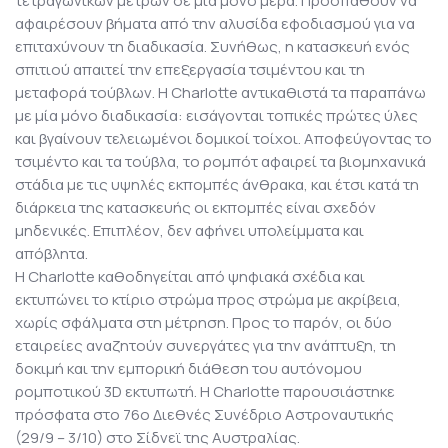
τετραγωνικών μέτρων σε μία μόνο μέρα. Προσπαθούν να
αφαιρέσουν βήματα από την αλυσίδα εφοδιασμού για να
επιταχύνουν τη διαδικασία. Συνήθως, η κατασκευή ενός
σπιτιού απαιτεί την επεξεργασία τσιμέντου και τη
μεταφορά τούβλων. Η Charlotte αντικαθιστά τα παραπάνω
με μία μόνο διαδικασία: εισάγονται τοπικές πρώτες ύλες
και βγαίνουν τελειωμένοι δομικοί τοίχοι. Αποφεύγοντας το
τσιμέντο και τα τούβλα, το ρομπότ αφαιρεί τα βιομηχανικά
στάδια με τις υψηλές εκπομπές άνθρακα, και έτσι κατά τη
διάρκεια της κατασκευής οι εκπομπές είναι σχεδόν
μηδενικές. Επιπλέον, δεν αφήνει υπολείμματα και
απόβλητα.
Η Charlotte καθοδηγείται από ψηφιακά σχέδια και
εκτυπώνει το κτίριο στρώμα προς στρώμα με ακρίβεια,
χωρίς σφάλματα στη μέτρηση. Προς το παρόν, οι δύο
εταιρείες αναζητούν συνεργάτες για την ανάπτυξη, τη
δοκιμή και την εμπορική διάθεση του αυτόνομου
ρομποτικού 3D εκτυπωτή. Η Charlotte παρουσιάστηκε
πρόσφατα στο 76ο Διεθνές Συνέδριο Αστροναυτικής
(29/9 – 3/10) στο Σίδνεϊ της Αυστραλίας.