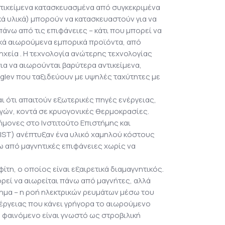
αντικείμενα κατασκευασμένα από συγκεκριμένα
κά υλικά) μπορούν να κατασκευαστούν για να
άνω από τις επιφάνειες – κάτι που μπορεί να
τικά αιωρούμενα εμπορικά προϊόντα, από
ηχεία . Η τεχνολογία ανώτερης τεχνολογίας
α να αιωρούνται βαρύτερα αντικείμενα,
glev που ταξιδεύουν με υψηλές ταχύτητες με
ι ότι απαιτούν εξωτερικές πηγές ενέργειας,
γών, κοντά σε κρυογονικές θερμοκρασίες.
στήμονες στο Ινστιτούτο Επιστήμης και
IST) ανέπτυξαν ένα υλικό χαμηλού κόστους
ω από μαγνητικές επιφάνειες χωρίς να
φίτη, ο οποίος είναι εξαιρετικά διαμαγνητικός.
ορεί να αιωρείται πάνω από μαγνήτες, αλλά
τημα – η ροή ηλεκτρικών ρευμάτων μέσω του
έργειας που κάνει γρήγορα το αιωρούμενο
ο φαινόμενο είναι γνωστό ως στροβιλική