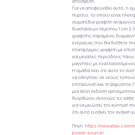
απόσβεση.
Για να αποφευχθεί αυτό, η ο
πυρίτιο, το οποίο είναι ηλεκ
σωματίδια γραφίτη αναμιγνύο
διαστάσεων περίπου 1 cm 2 (0
γραφίτης παραμένει διαμαγνη
ενέργειας που θα διέθετε την
πλατφόρμες γραφίτη με επίσ
για μεγάλες περιόδους πάνω 
μαγνήτες με εναλλασσόμενου
Η ομάδα λέει ότι αυτό το σ
να οδηγήσει σε νέους τύπου
επιτάχυνση και τη βαρύτητα. 
μια άλλη έκδοση χρησιμοποιε
διορθώνει συνεχώς τις κάθε
για να μειώσει την κινητική τ
ότι αυτό εισάγει την ανάγκη γ
Πηγή:
https://newatlas.com/m
power-source/