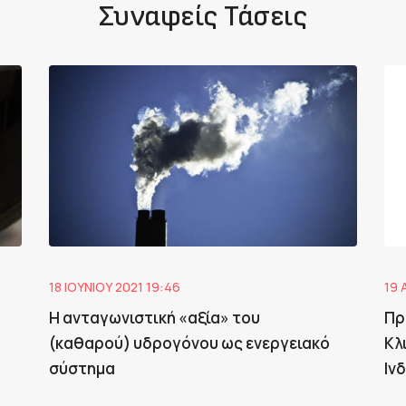
Συναφείς Τάσεις
18 ΙΟΥΝΊΟΥ 2021 19:46
19 
Η ανταγωνιστική «αξία» του
Πρ
(καθαρού) υδρογόνου ως ενεργειακό
Κλ
σύστημα
Ιν