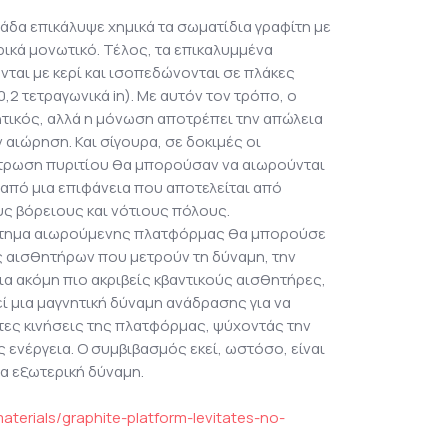
μάδα επικάλυψε χημικά τα σωματίδια γραφίτη με
τρικά μονωτικό. Τέλος, τα επικαλυμμένα
νται με κερί και ισοπεδώνονται σε πλάκες
,2 τετραγωνικά in). Με αυτόν τον τρόπο, ο
τικός, αλλά η μόνωση αποτρέπει την απώλεια
 αιώρηση. Και σίγουρα, σε δοκιμές οι
τρωση πυριτίου θα μπορούσαν να αιωρούνται
από μια επιφάνεια που αποτελείται από
ς βόρειους και νότιους πόλους.
ύστημα αιωρούμενης πλατφόρμας θα μπορούσε
ς αισθητήρων που μετρούν τη δύναμη, την
Για ακόμη πιο ακριβείς κβαντικούς αισθητήρες,
ί μια μαγνητική δύναμη ανάδρασης για να
τες κινήσεις της πλατφόρμας, ψύχοντάς την
ης ενέργεια. Ο συμβιβασμός εκεί, ωστόσο, είναι
ια εξωτερική δύναμη.
aterials/graphite-platform-levitates-no-