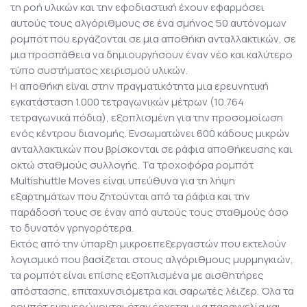
τη ροή υλικών και την εφοδιαστική έχουν εφαρμόσει
αυτούς τους αλγόριθμους σε ένα σμήνος 50 αυτόνομων
ρομπότ που εργάζονται σε μια αποθήκη ανταλλακτικών, σε
μια προσπάθεια να δημιουργήσουν έναν νέο και καλύτερο
τύπο συστήματος χειρισμού υλικών.
Η αποθήκη είναι στην πραγματικότητα μια ερευνητική
εγκατάσταση 1.000 τετραγωνικών μέτρων (10.764
τετραγωνικά πόδια), εξοπλισμένη για την προσομοίωση
ενός κέντρου διανομής. Ενσωματώνει 600 κάδους μικρών
ανταλλακτικών που βρίσκονται σε ράφια αποθήκευσης και
οκτώ σταθμούς συλλογής. Τα τροχοφόρα ρομπότ
Multishuttle Moves είναι υπεύθυνα για τη λήψη
εξαρτημάτων που ζητούνται από τα ράφια και την
παράδοσή τους σε έναν από αυτούς τους σταθμούς όσο
το δυνατόν γρηγορότερα.
Εκτός από την ύπαρξη μικροεπεξεργαστών που εκτελούν
λογισμικό που βασίζεται στους αλγόριθμους μυρμηγκιών,
τα ρομπότ είναι επίσης εξοπλισμένα με αισθητήρες
απόστασης, επιταχυνσιόμετρα και σαρωτές λέιζερ. Όλα τα
ρομπότ ενημερώνονται όταν έρχεται μια παραγγελία και