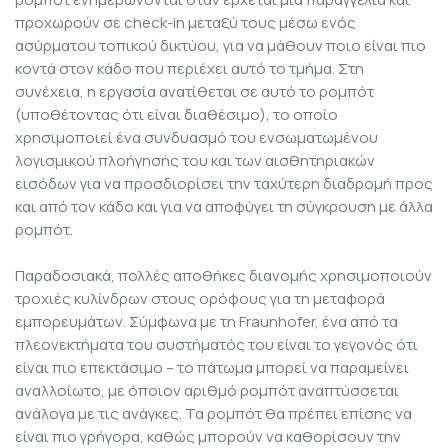
προχωρούν σε check-in μεταξύ τους μέσω ενός
ασύρματου τοπικού δικτύου, για να μάθουν ποιο είναι πιο
κοντά στον κάδο που περιέχει αυτό το τμήμα. Στη
συνέχεια, η εργασία ανατίθεται σε αυτό το ρομπότ
(υποθέτοντας ότι είναι διαθέσιμο), το οποίο
χρησιμοποιεί ένα συνδυασμό του ενσωματωμένου
λογισμικού πλοήγησής του και των αισθητηριακών
εισόδων για να προσδιορίσει την ταχύτερη διαδρομή προς
και από τον κάδο και για να αποφύγει τη σύγκρουση με άλλα
ρομπότ.
Παραδοσιακά, πολλές αποθήκες διανομής χρησιμοποιούν
τροχιές κυλίνδρων στους ορόφους για τη μεταφορά
εμπορευμάτων. Σύμφωνα με τη Fraunhofer, ένα από τα
πλεονεκτήματα του συστήματός του είναι το γεγονός ότι
είναι πιο επεκτάσιμο – το πάτωμα μπορεί να παραμείνει
αναλλοίωτο, με όποιον αριθμό ρομπότ αναπτύσσεται
ανάλογα με τις ανάγκες. Τα ρομπότ θα πρέπει επίσης να
είναι πιο γρήγορα, καθώς μπορούν να καθορίσουν την