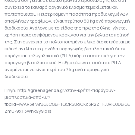
κλάσμα οδηγείται σε ειδικό ιμάντα χειροδιαλογής και στη
συνέχεια το καθαρό οργανικό κλάσμα τεμαχίζεται και
πολτοποιείται. Η εισερχόμενη ποσότητα προδιαλεγμένων
αποβλήτων τροφίμων, είναι περίπου 50 kg ανά παραγωγική
διαδικασία. Ανάλογα με το είδος της πρώτης ύλης, γίνεται
χρήση περιστρεφόμενου κόσκινου για την βελτιστοποίησή
της. Στη συνέχεια το πολτοποιημένο υλικό διοχετεύεται με
ειδική αντλία στη μονάδα παραγωγής βιοπλαστικού όπου
παράγεται πολυγαλακτικό (PLLA) κύριο συστατικό για την
παραγωγή βιοπλαστικού. Η εξερχόμενη ποσότητα PLLA
αναμένεται να είναι περίπου 7 kg ανά παραγωγική
διαδικασία.
Πηγή: http://greenagenda.gr/στην-κρήτη-παράγουν-
βιοπλαστικά-από-υ/?
fbclid=IwAR3erArBGJCGBH1QCRS0oCKc3R2Z_FJJRlOJDBlGE
ZmU-9xT3Wnk9y9ip1s