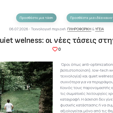
Προσθέστε μια τάση
Προσθέστε μια ιδέα καινο
06.07.2026 ⋅ Τεχνολογική περιοχή:
ΠΛΗΡΟΦΟΡΙΚΗ
&
ΥΓΕΙΑ
uiet welness: οι νέες τάσεις στη
0
Όροι όπως anti-optimization
βελτιστοποίηση), low-tech we
τεχνολογία) και quiet wellne
συχνότερα για να περιγράψου
Κοινός τους παρονομαστής εί
τις σωματικές λειτουργίες χρ
καταγραφή. Η άσκηση δεν γίνε
φυσικής κατάστασης ή να συμ
αξιολογείται μόνο από τις θ