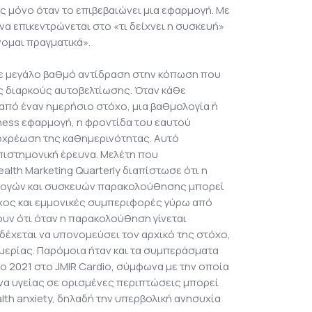
ς μόνο όταν το επιβεβαιώνει μια εφαρμογή. Με
να επικεντρώνεται στο «τι δείχνει η συσκευή»
νομαι πραγματικά».
σε μεγάλο βαθμό αντίδραση στην κόπωση που
ς διαρκούς αυτοβελτίωσης. Όταν κάθε
από έναν ημερήσιο στόχο, μια βαθμολογία ή
tness εφαρμογή, η φροντίδα του εαυτού
ποχρέωση της καθημερινότητας. Αυτό
επιστημονική έρευνα. Μελέτη που
lth Marketing Quarterly διαπίστωσε ότι η
ρμογών και συσκευών παρακολούθησης μπορεί
γχος και εμμονικές συμπεριφορές γύρω από
νουν ότι όταν η παρακολούθηση γίνεται
δέχεται να υπονομεύσει τον αρχικό της στόχο,
μερίας. Παρόμοια ήταν και τα συμπεράσματα
 2021 στο JMIR Cardio, σύμφωνα με την οποία
να υγείας σε ορισμένες περιπτώσεις μπορεί
lth anxiety, δηλαδή την υπερβολική ανησυχία