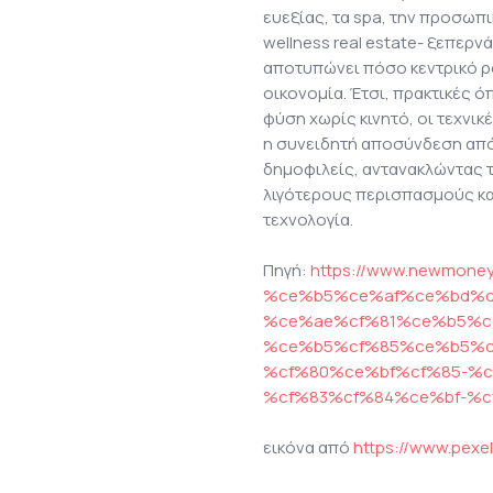
ευεξίας, τα spa, την προσωπι
wellness real estate- ξεπερνά
αποτυπώνει πόσο κεντρικό ρό
οικονομία. Έτσι, πρακτικές όπ
φύση χωρίς κινητό, οι τεχνικ
η συνειδητή αποσύνδεση από 
δημοφιλείς, αντανακλώντας 
λιγότερους περισπασμούς κα
τεχνολογία.
Πηγή:
https://www.newmone
%ce%b5%ce%af%ce%bd%c
%ce%ae%cf%81%ce%b5%c
%ce%b5%cf%85%ce%b5%c
%cf%80%ce%bf%cf%85-%
%cf%83%cf%84%ce%bf-%c
εικόνα από
https://www.pexe