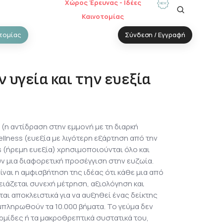
Χώρος Έρευνας - Ιδέες
Καινοτομίας
τομίας
Σύνδεση / Εγγραφή
ν υγεία και την ευεξία
 (η αντίδραση στην εμμονή με τη διαρκή
llness (ευεξία με λιγότερη εξάρτηση από την
ss (ήρεμη ευεξία) χρησιμοποιούνται όλο και
ν μια διαφορετική προσέγγιση στην ευζωία.
ναι η αμφισβήτηση της ιδέας ότι κάθε μια από
ειάζεται συνεχή μέτρηση, αξιολόγηση και
ται αποκλειστικά για να αυξηθεί ένας δείκτης
πληρωθούν τα 10.000 βήματα. Το γεύμα δεν
ερμίδες ή τα μακροθρεπτικά συστατικά του,