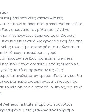
ξίας»
ι και μέσα από νέες καταναλωτικές
γκαταλείπουν απαραίτητα τα smartwatches ή τα
ρίζουν σημαντικά τον ρόλο τους. Αντί να
ηση ή να ελέγχουν διαρκώς τις επιδόσεις
μένα πιο επιλεκτικά, ως εργαλείο ενημέρωσης
ς υγείας τους. Η μεταστροφή αποτυπώνεται και
τη McKinsey, η παγκόσμια αγορά
ι υπηρεσιών ευεξίας (consumer wellness
περίπου 2 τρισ. δολάρια, με τους Millennials
ς γενιές που διαμορφώνουν τις νέες
ότεροι καταναλωτές αντιμετωπίζουν την ευεξία
όχι ως μια περιστασιακή αγορά, γεγονός που
 σε τομείς όπως η διατροφή, ο ύπνος, η φυσική
α.
l Wellness Institute εκτιμά ότι η συνολική
εριλαμβάνει, μεταξύ άλλων, τον τουρισμό