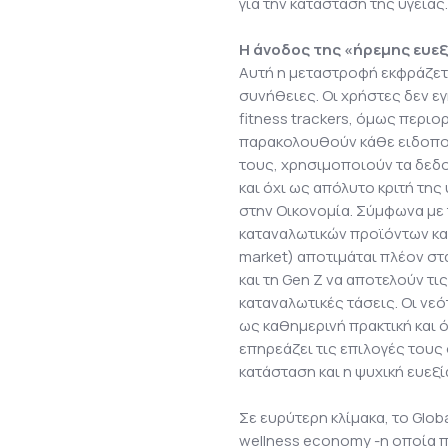
για την κατάσταση της υγείας.
Η άνοδος της «ήρεμης ευε
Αυτή η μεταστροφή εκφράζετα
συνήθειες. Οι χρήστες δεν ε
fitness trackers, όμως περιο
παρακολουθούν κάθε ειδοποί
τους, χρησιμοποιούν τα δεδο
και όχι ως απόλυτο κριτή τη
στην Οικονομία. Σύμφωνα με 
καταναλωτικών προϊόντων κα
market) αποτιμάται πλέον στα 
και τη Gen Z να αποτελούν τι
καταναλωτικές τάσεις. Οι νε
ως καθημερινή πρακτική και 
επηρεάζει τις επιλογές τους
κατάσταση και η ψυχική ευεξί
Σε ευρύτερη κλίμακα, το Globa
wellness economy -η οποία π