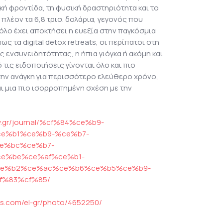
κή φροντίδα, τη φυσική δραστηριότητα και το
 πλέον τα 6,8 τρισ. δολάρια, γεγονός που
λο έχει αποκτήσει η ευεξία στην παγκόσμια
ως τα digital detox retreats, οι περίπατοι στη
ές ενσυνειδητότητας, η ήπια γιόγκα ή ακόμη και
τις ειδοποιήσεις γίνονται όλο και πιο
την ανάγκη για περισσότερο ελεύθερο χρόνο,
ι μια πιο ισορροπημένη σχέση με την
y.gr/journal/%cf%84%ce%b9-
e%b1%ce%b9-%ce%b7-
e%bc%ce%b7-
e%be%ce%af%ce%b1-
ce%b2%ce%ac%ce%b6%ce%b5%ce%b9-
f%83%cf%85/
ls.com/el-gr/photo/4652250/