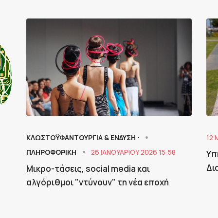
ΚΛΩΣΤΟΫΦΑΝΤΟΥΡΓΙΑ & ΈΝΔΥΣΗ ⋅
12 
ΠΛΗΡΟΦΟΡΙΚΗ
26 ΙΑΝΟΥΑΡΊΟΥ 2026 15:58
Υπ
Δι
Μικρο-τάσεις, social media και
αλγόριθμοι "ντύνουν" τη νέα εποχή