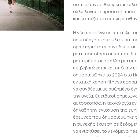
ούτε ο ύπνος θεωρείται καλό
άλλα λόγια, η προσοχή παύει 
και εστιάζει στο «πώς αισθά
Η νέα προσέγγιση αποτελεί 
δημιούργησε η κουλτούρα τη
δραστηριότητα συνοδεύεται 
μια ειδοποίηση σε κάποια fi
μετατρέπεται σε άλλη μια υ
επιβεβαιώνεται και από την 
δημοσιεύθηκε το 2024 στο Hea
εντατική χρήση fitness εφα
να συνδέεται με αυξημένο ά
την υγεία. Οι ειδικοί σημειώ
αυτοσκοπός, η τεχνολογία εν
δηλαδή την ενίσχυση της ευη
έρευνας που δημοσιεύθηκε το
η συνεχής έκθεση σε δεδομέ
να ενισχύσει το λεγόμενο hea