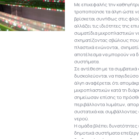
Με επικεφαλής την καθηγήτρια
τροποποίησε τα άλγη ώστε να
βρίσκεται συνήθως στις φλο
αλλάζει τις ιδιότητες της επ
σωματίδια μικροπλαστικών ν
σχηματίζοντας σβώλους που 
πλαστικά ενώνονται, σχηματί
αποτέλεσμα να μπορούν να δ
συστήματα.
Σε αντίθεση με τα συμβατικ
δυσκολεύονται να παγιδεύσου
άλγη αναφέρεται ότι απομάκ
μικροπλαστικών κατά τη διάρ
σημείωσαν επίσης το πρόσθε
περιβάλλοντα λυμάτων, απο
συστατικά και συμβάλλοντας
νερού.
Η ομάδα βλέπει δυνατότητες
δημοτικά συστήματα επεξεργ