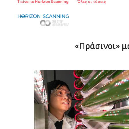
Όλες οι τάσεις
Τι είναι το Horizon Scanning
«Πράσινοι» μ