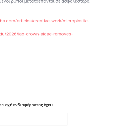
μένοι ρύποι μετατρέπονται σε ασφαλέστερα,
ba.com/articles/creative-work/microplastic-
i.edu/2026/lab-grown-algae-removes-
ριοχή ενδιαφέροντος έχει;