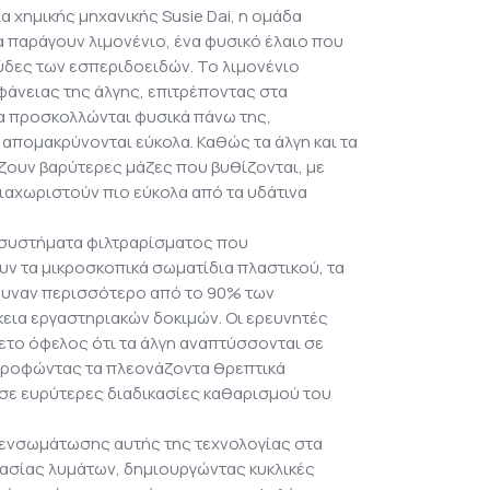
 χημικής μηχανικής Susie Dai, η ομάδα
 παράγουν λιμονένιο, ένα φυσικό έλαιο που
ύδες των εσπεριδοειδών. Το λιμονένιο
ιφάνειας της άλγης, επιτρέποντας στα
α προσκολλώνται φυσικά πάνω της,
απομακρύνονται εύκολα. Καθώς τα άλγη και τα
ζουν βαρύτερες μάζες που βυθίζονται, με
ιαχωριστούν πιο εύκολα από τα υδάτινα
ά συστήματα φιλτραρίσματος που
ν τα μικροσκοπικά σωματίδια πλαστικού, τα
ρυναν περισσότερο από το 90% των
κεια εργαστηριακών δοκιμών. Οι ερευνητές
το όφελος ότι τα άλγη αναπτύσσονται σε
ρροφώντας τα πλεονάζοντα θρεπτικά
 σε ευρύτερες διαδικασίες καθαρισμού του
 ενσωμάτωσης αυτής της τεχνολογίας στα
ασίας λυμάτων, δημιουργώντας κυκλικές