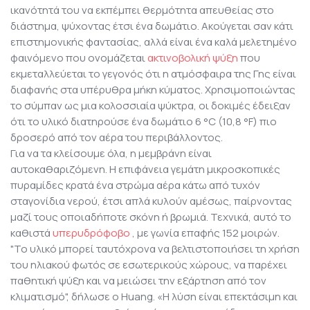
ικανότητά του να εκπέμπει θερμότητα απευθείας στο
διάστημα, ψύχοντας έτσι ένα δωμάτιο. Ακούγεται σαν κάτι
επιστημονικής φαντασίας, αλλά είναι ένα καλά μελετημένο
φαινόμενο που ονομάζεται
ακτινοβολική ψύξη
που
εκμεταλλεύεται το γεγονός ότι η ατμόσφαιρα της Γης είναι
διαφανής στα υπέρυθρα μήκη κύματος. Χρησιμοποιώντας
το σύμπαν ως μια κολοσσιαία ψύκτρα, οι δοκιμές έδειξαν
ότι το υλικό διατηρούσε ένα δωμάτιο 6 °C (10,8 °F) πιο
δροσερό από τον αέρα του περιβάλλοντος.
Για να τα κλείσουμε όλα, η μεμβράνη είναι
αυτοκαθαριζόμενη. Η επιφάνεια γεμάτη μικροσκοπικές
πυραμίδες κρατά ένα στρώμα αέρα κάτω από τυχόν
σταγονίδια νερού, έτσι απλά κυλούν αμέσως, παίρνοντας
μαζί τους οποιαδήποτε σκόνη ή βρωμιά. Τεχνικά, αυτό το
καθιστά
υπερυδρόφοβο
, με γωνία επαφής 152 μοιρών.
"Το υλικό μπορεί ταυτόχρονα να βελτιστοποιήσει τη χρήση
του ηλιακού φωτός σε εσωτερικούς χώρους, να παρέχει
παθητική ψύξη και να μειώσει την εξάρτηση από τον
κλιματισμό", δήλωσε ο Huang. «Η λύση είναι επεκτάσιμη και