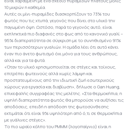
είναι χαραγμένη με ένα σχέδιο πυραμίδων πλάτους μόλις
10 μικρών η καθεμία.
Αυτές οι μίνι-πυραμίδες διασκορπίζουν το 73% του
φωτός που τις χτυπά, γεγονός που δίνει στο υλικό την
παγωμένη όψη. Ωστόσο, παρά το γεγονός αυτό, είναι
εκπληκτικά πιο διαφανές στο φως από το κανονικό γυαλί –
95% διαπερατότητα σε σύγκριση με το συνηθισμένο 91%
των περισσότερων γυαλιών. Η ομάδα λέει ότι αυτό κάνει
έναν πιο άνετο φωτισμό όχι μόνο για τους ανθρώπους,
αλλά και για τα φυτά.
«Όταν το υλικό χρησιμοποιείται σε στέγες και τοίχους,
επιτρέπει φωτεινούς αλλά χωρίς λάμψη και
προστατευμένους από την ιδιωτική ζωή εσωτερικούς
χώρους για εργασία και διαβίωση», δήλωσε ο Gan Huang,
επικεφαλής συγγραφέας της μελέτης. «Στα θερμοκήπια, η
υψηλή διαπερατότητα φωτός θα μπορούσε να αυξήσει τις
αποδόσεις, επειδή η απόδοση της φωτοσύνθεσης
εκτιμάται ότι είναι 9% υψηλότερη από ό,τι σε θερμοκήπια
με γυάλινες στέγες».
Το πιο ωραίο κόλπο του PMMM (λογοπαίγνιο) είναι η