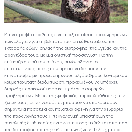
Κτηνοτροφία ακριβείας είναι η αξιοποίηση προχωρημένων
τεχνολογιών για τη βελτιστοποίηση κάθε σταδίου της
εκτροφής ζώων, δηλαδή της διατροφής, της υγείας και της
φροντίδας τους, με μια ολιστική προσέγγιση. Για την
επίτευξη αυτού του στόχου, συνδυάζονται οι
επιστημονικές αρχές που πρέπει να διέπουν την
κτηνοτροφία με προχωρημένους αλγόριθμους λογισμικού
και με ταχύτατη διαδικτύωση, προκειμένου να υπάρχει
διαρκής παρακολούθηση και πρόληψη σοβαρών
προβλημάτων. Μέσω της ψηφιακής παρακολούθησης των
ζώων τους, οι κτηνοτρόφοι μπορούν να αποκομίσουν
σημαντικά ποσοτικά και ποιοτικά οφέλη για την αειφορία
της παραγωγής τους. Η τεχνολογική υποστήριξη της
συνολικής διαδικασίας ενισχύει επίσης τη βελτιστοποίηση
της διατροφής και της ευζωίας των ζώων. Τέλος, μπορεί