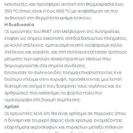
εκτυπωτές, και προσφέρει αντοχή στη θερμοκρασία έως
350 °C όπως είναι ή έως 600 °C με αναβάθμιση σε πιο
ανθεκτικό στη θερμότητα κράμα τιτανίου.
Η διαδικασία
Οι ερευνητές του RMIT στη Μελβούρνη της Αυστραλίας
έλαβαν ως σημείο εκκίνησης σχέδια δικτυωτού πλέγματος
με κοίλο στέλεχος, εμπνευσμένα από νούφαρα με κοίλο
στέλεχος και κοράλλι, και στη συνέχεια εξέτασαν τρόπους
μείωσης των υψηλών συγκεντρώσεων τάσεων που
δημιουργούνται στα σημεία σύνδεσης.
Ενίσχυσαν το σωληνοειδές πλέγμα επικαλύπτοντας ένα
δεύτερο πλέγμα στην κορυφή, προσθέτοντας μια λεπτή
διατομή σε σχήμα Χ που διατρέχει τους σωλήνες και τις
αρθρώσεις που κατανέμει το φορτίο πολύ πιο
ομοιόμορφα στη δοκιμή συμπίεσης.
Χρήση
Οι ερευνητές λένε ότι θα είναι χρήσιμο σε περιοχές όπου
η δύναμη και το μικρό βάρος είναι κρίσιμα, ονομάζοντας
εξαρτήματα αεροσκαφών και πυραύλων μεταξύ πιθανών