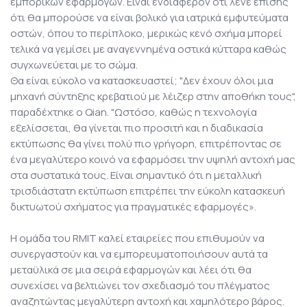
εμπορικών εφαρμογών. Είναι ενδιαφέρον ότι λένε επίσης
ότι θα μπορούσε να είναι βολικό για ιατρικά εμφυτεύματα
οστών, όπου το περίπλοκο, μερικώς κενό σχήμα μπορεί
τελικά να γεμίσει με αναγεννημένα οστικά κύτταρα καθώς
συγχωνεύεται με το σώμα.
Θα είναι εύκολο να κατασκευαστεί; "Δεν έχουν όλοι μια
μηχανή σύντηξης κρεβατιού με λέιζερ στην αποθήκη τους",
παραδέχτηκε ο Qian. "Ωστόσο, καθώς η τεχνολογία
εξελίσσεται, θα γίνεται πιο προσιτή και η διαδικασία
εκτύπωσης θα γίνει πολύ πιο γρήγορη, επιτρέποντας σε
ένα μεγαλύτερο κοινό να εφαρμόσει την υψηλή αντοχή μας
στα συστατικά τους. Είναι σημαντικό ότι η μεταλλική
τρισδιάστατη εκτύπωση επιτρέπει την εύκολη κατασκευή
δικτυωτού σχήματος για πραγματικές εφαρμογές».
Η ομάδα του RMIT καλεί εταιρείες που επιθυμούν να
συνεργαστούν και να εμπορευματοποιήσουν αυτά τα
μεταϋλικά σε μια σειρά εφαρμογών και λέει ότι θα
συνεχίσει να βελτιώνει τον σχεδιασμό του πλέγματος
αναζητώντας μεγαλύτερη αντοχή και χαμηλότερο βάρος.