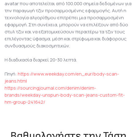
avatar που αποτελείται από 100.000 σημεία δεδομένων για
την παραγωγή τζιν προσαρμοσμένης εφαρμογής. Αυτή η
τεχνολογία αλγορίθμου επιτρέπει μια προσαρμοσμένη
εφαρμογή. Στη συνέχεια, μπορούν να επιλέξουν από δύο
στυλ τζιν και να εξατομικεύσουν περαιτέρω τα τζιν τους
επιλέγοντας ύφασμα, μέση και στρίφωμα και διάφορους
συνδυασμούς διακοσμητικών.
Η διαδικασία διαρκεί 20-30 λεπτά.
Πηγή:
https://www.weekday.com/en_eur/body-scan-
jeans.html
https://sourcingjournal.com/denim/denim-
brands/weekday-unspun-body-scan-jeans-custom-fit-
hm-group-241642/
Βαθμολογήστε την Τάση