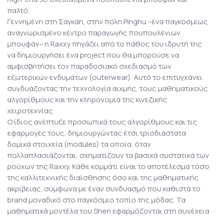
παλτό.
Γεννημένη στη Σαγκάη, στην πόλη Pinghu –ένα παγκοσμίως
αναγνωρισμένο κέντρο παραγωγής πουπουλένιων
μπουφάν– η Raxxy πηγάζει από το πάθος του ιδρυτή της
να δημιουργήσει ένα project που θα μπορούσε να
αμφισβητήσει τον παραδοσιακό σχεδιασμό των
εξωτερικών ενδυμάτων (outerwear). Αυτό το επιτυγχάνει
συνδυάζοντας την τεχνολογία αιχμής, τους μαθηματικούς
αλγορίθμους και την κληρονομιά της κινεζικής
χειροτεχνίας.
Ο ίδιος ανέπτυξε προσωπικά τους αλγορίθμους και τις
εφαρμογές τους, δημιουργώντας έτσι τρισδιάστατα
δομικά στοιχεία (modules) τα οποία, όταν
πολλαπλασιάζονται, σχηματίζουν τα βασικά συστατικά των
ρούχων της Raxxy. Κάθε κομμάτι είναι το αποτέλεσμα τόσο
της καλλιτεχνικής διαίσθησης όσο και της μαθηματικής
ακρίβειας, σύμφωνα με έναν συνδυασμό που καθιστά το
brand μοναδικό στο παγκόσμιο τοπίο της μόδας. Τα
μαθηματικά μοντέλα του Shen εφαρμόζονται στη συνέχεια