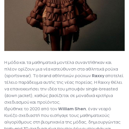
Η μόδα και τα μαθηματικά μοντέλα συναντήθηκαν και
πλέον ορίζουν μια νέα κατεύθυνση στα αθλητικά ρούχα
(sportswear). Το brand αθλητικών ρούχων
Raxxy
αποτελεί
τέλειο παράδειγμα αυτής της νέας πορείας. Η Raxxy θέλει
να επανεκκινήσει την ιδέα του μπουφάν single-breasted
(down jacket), καθώς βασίζεται σε μοναδικά κριτήρια
σχεδιασμού και προϊόντος.
Ιδρύθηκε το 2020 από τον
William Shen
, έναν νεαρό
Κινέζο σχεδιαστή που εισήγαγε τους μαθηματικούς
αλγορίθμους στη βιομηχανία της μόδας, δημιουργώντας
high-end 3D σχεδιασμένα πουπουλένια μπουφάν και