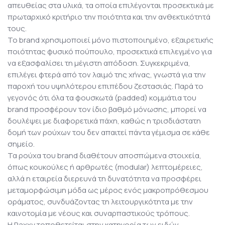
απευθείας στα υλικά, τα οποία επιλέγονται προσεκτικά με
πρωταρχικό κριτήριο την ποιότητα και την ανθεκτικότητά
τους.
Το brand χρησιμοποιεί μόνο πιστοποιημένο, εξαιρετικής
ποιότητας φυσικό πούπουλο, προσεκτικά επιλεγμένο για
να εξασφαλίσει τη μέγιστη απόδοση. Συγκεκριμένα,
επιλέγει φτερά από τον λαιμό της χήνας, γνωστά για την
παροχή του υψηλότερου επιπέδου ζεστασιάς. Παρά το
γεγονός ότι όλα τα φουσκωτά (padded) κομμάτια του
brand προσφέρουν τον ίδιο βαθμό μόνωσης, μπορεί να
δουλέψει με διαφορετικά πάχη, καθώς η τρισδιάστατη
δομή των ρούχων του δεν απαιτεί πάντα γέμισμα σε κάθε
σημείο.
Τα ρούχα του brand διαθέτουν αποσπώμενα στοιχεία,
όπως κουκούλες ή αρθρωτές (modular) λεπτομέρειες,
αλλά η εταιρεία διερευνά τη δυνατότητα να προσφέρει
μεταμορφώσιμη μόδα ως μέρος ενός μακροπρόθεσμου
οράματος, συνδυάζοντας τη λειτουργικότητα με την
καινοτομία με νέους και συναρπαστικούς τρόπους.
Η Raxxy τοποθετείται στην κατηγορία των ειδών