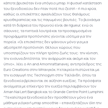
κάποτε βρισκόταν ένα υπόγειο μπαρ. Η φυσική κατάσταση
του ξενοδοχείου δεν ήταν ποτέ πιο ζεστή - ή πιο κρύα,
καθώς οι επισκέπτες αγκαλιάζουν τους θαλάμους
κρυοθεραπείας και τις παγωμένες βουτιές. Το βιοχάσμα
κατά τη διάρκεια του πρωινού είναι de rigueur, ενώ οι
σάουνες, τα ηχητικά λουτρά και τα προσαρμοσμένα
προγράμματα προπόνησης γίνονται ισότιμα για την
πορεία. «Οι επισκέπτες δεν ψάχνουν μόνο για μια
αξιοπρεπή προπόνηση. Θέλουν χώρους που
υποστηρίζουν τον πλήρη τρόπο ζωής τους: την κίνηση,
την ενσυνειδητότητα, την ανάρρωση και ακόμη και τον
ύπνο», λέει ο An and Amornrattanavej, αντιπρόεδρος της
Euro Creations στην Μπανγκόκ. Η εταιρεία πιστώνεται με
την εισαγωγή της Technogym στην Ταϊλάνδη, όπου τα
ξενοδοχεία βρίσκονται σε αύξηση ευεξίας. Τα πρόσφατα
ανοίγματα με επίκεντρο την ευεξία περιλαμβάνουν τον
Aman Nai Lert Bangkok και το Grande Centre Point Lumphini.
"Τα καλύτερα ξενοδοχεία δεν προσθέτουν μόνο ένα
μάθημα γιόγκα ή μπαρ smoothie – επανεξετάζουν όλη την