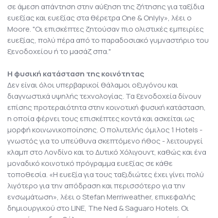
σε άμεση απάντηση στην αύξηση της ζήτησης για ταξίδια
ευεξίας και ευεξίας στα θέρετρα One & Onlyly», λέει ο
Moore. "Οι επισκέπτες ζητούσαν πιο ολιστικές εμπειρίες
ευεξίας, πολύ πέρα από το παραδοσιακό γυμναστήριο του
ξενοδοχείου ή το μασάζ σπα."
Η φυσική κατάσταση της κοινότητας
Δεν είναι όλοι υπερβαρικοί θάλαμοι οξυγόνου και
διαγνωστικά υψηλής τεχνολογίας. Τα ξενοδοχεία δίνουν
επίσης προτεραιότητα στην κοινοτική φυσική κατάσταση,
η οποία φέρνει τους επισκέπτες κοντά και ασκείται ως
μορφή κοινωνικοποίησης. Ο πολυτελής όμιλος 1 Hotels -
γνωστός για το υπεύθυνα σκεπτόμενο ήθος - λειτουργεί
κλαμπ στο Λονδίνο και το Δυτικό Χόλιγουντ, καθώς και ένα
μοναδικό κοινοτικό πρόγραμμα ευεξίας σε κάθε
τοποθεσία. «Η ευεξία για τους ταξιδιώτες έχει γίνει πολύ
λιγότερο για την απόδραση και περισσότερο για την
ενσωμάτωση», λέει ο Stefan Merriweather, επικεφαλής
δημιουργικού στο LINE, The Ned & Saguaro Hotels. Οι