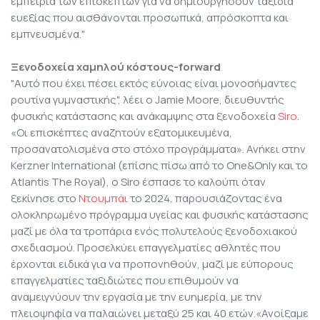
εμπειρία των επισκεπτών για να δημιουργήσουν ταξίδια
ευεξίας που αισθάνονται προσωπικά, απρόσκοπτα και
εμπνευσμένα."
Ξενοδοχεία χαμηλού κόστους-forward
"Αυτό που έχει πέσει εκτός εύνοιας είναι μονοσήμαντες
ρουτίνα γυμναστικής", λέει ο Jamie Moore, διευθυντής
φυσικής κατάστασης και ανάκαμψης στα ξενοδοχεία
Siro
.
«Οι επισκέπτες αναζητούν εξατομικευμένα,
προσανατολισμένα στο στόχο προγράμματα». Ανήκει στην
Kerzner International (επίσης πίσω από το One&Only και το
Atlantis The Royal), ο Siro έσπασε το καλούπι όταν
ξεκίνησε στο
Ντουμπάι
το 2024, παρουσιάζοντας ένα
ολοκληρωμένο πρόγραμμα υγείας και φυσικής κατάστασης
μαζί με όλα τα τροπάρια ενός πολυτελούς ξενοδοχιακού
σχεδιασμού. Προσελκύει επαγγελματίες αθλητές που
έρχονται ειδικά για να προπονηθούν, μαζί με εύπορους
επαγγελματίες ταξιδιώτες που επιθυμούν να
αναμειγνύουν την εργασία με την ευημερία, με την
πλειοψηφία να παλαιώνει μεταξύ 25 και 40 ετών.«Ανοίξαμε