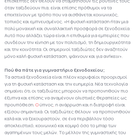
επισκέπτες δεν θέλουν να σταματήσουν τις ρουτίνες τους
όταν ταξιδεύουν πια, είναι επίσης πρόθυμοι να τα
επεκτείνουν με τρόπο που να αισθάνεται κοινωνικός,
τοπικός και εμπνευσμένος. «Η φυσική κατάσταση ήταν μια
πολύ μοναχική και συναλλακτική προσφορά σε ξενοδοχεία.
Αυτό που αλλάζει τώρα είναι η επιθυμία για εμπειρίες που
συνδέουν την κίνηση με τον πολιτισμό, τη δημιουργικότητα
και την κοινότητα. Οι σημερινοί ταξιδιώτες δεν αναζητούν
μόνο καλή φυσική κατάσταση, ψάχνουν και για ανήκειν».
Πού θα πάτε για γυμναστήριο ξενοδοχείου;
Τα αστικά ξενοδοχεία είναι πλέον κορυφαίοι προορισμοί
για τη φυσική κατάσταση και την ευημερία. Νέα τεχνολογία
σημαίνει ότι οι ταξιδιώτες μπορούν να προπονηθούν πιο
έξυπνα και επίσης να αναμένουν ολιστικές θεραπείες ως
προυπόθεση.
Ο
ύπνος
,
η ανάρρωση και η διατροφή είναι
εξίσου σημαντικά. Οι ταξιδιώτες θέλουν να προπονηθούν
καλά και να ξεκουραστούν, σε ένα περιβάλλον τόσο
αποκλειστικό, κοινωνικό και κομψό όσο το μπαρ των
αγαπημένων τους μελών. Το μέλλον της γυμναστικής του