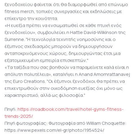
ξενοδοχείου φαίνεται ότι θα διαμορφωθεί από επώνυμο
fitness merch, τοπικές συνεργασίες και εκδηλώσεις με
επίκεντρο την κοινότητα.
«Η ευεξία πρέπει να ενσωματωθεί σε κάθε πτυχή ενός
ξενοδοχείου», συμβουλεύει η Hattie David-Wilkinson της
Surrenne. "Η τεχνολογία τεχνητής νοημοσύνης και ο
έξυπνος σχεδιασμός μπορούν να δημιουργήσουν
ανταποκρινόμενους χώρους, δημιουργώντας έτσι μια
εξατομικευμένη εμπειρία επισκεπτών."
«Τα ταξίδια που σας βοηθούν να παραμείνετε καλά είναι η
απόλυτη πολυτέλεια», καταλήγει η Anand Amornrattanavej
της Euro Creations. "Οι έξυπνοι ξενοδόχοι θα πρέπει να
επικεντρωθούν στην οικοδόμηση ευεξίας όχι μόνο ως
χαρακτηριστικό, αλλά ως φιλοσοφία."
Πηγή:
https://roadbook.com/travel/hotel-gyms-fitness-
trends-2025/
Πηγή φωτογραφίας: Φωτογραφία από William Choquette:
https://www.pexels.com/el-gr/photo/1954524/